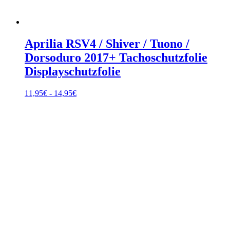
Aprilia RSV4 / Shiver / Tuono /
Dorsoduro 2017+ Tachoschutzfolie
Displayschutzfolie
Fascia
11,95
€
-
14,95
€
di
prezzo:
da
11,95€
a
14,95€