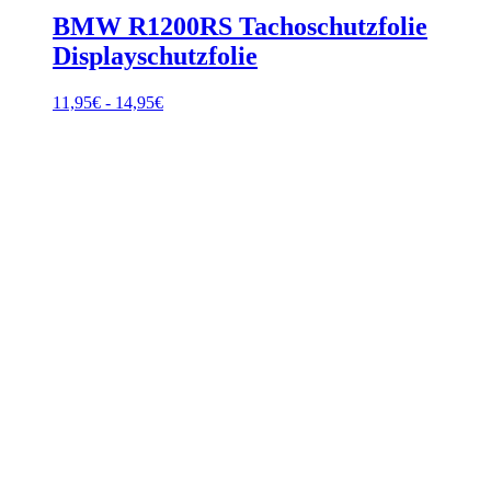
BMW R1200RS Tachoschutzfolie
Displayschutzfolie
Fascia
11,95
€
-
14,95
€
di
prezzo:
da
11,95€
a
14,95€