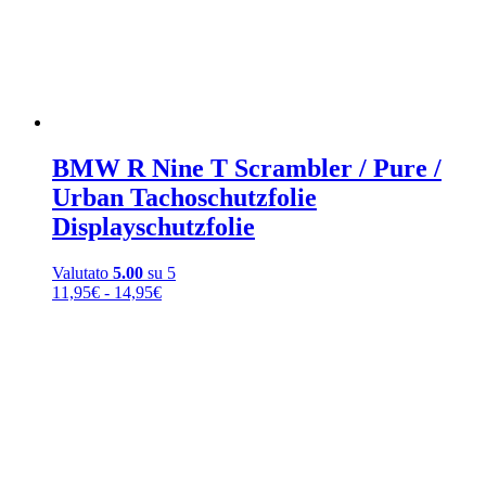
BMW R Nine T Scrambler / Pure /
Urban Tachoschutzfolie
Displayschutzfolie
Valutato
5.00
su 5
Fascia
11,95
€
-
14,95
€
di
prezzo:
da
11,95€
a
14,95€