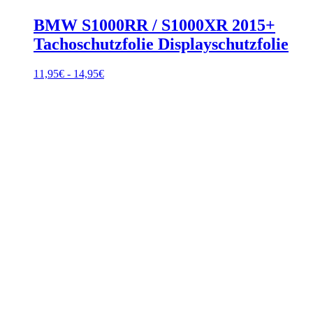
BMW S1000RR / S1000XR 2015+
Tachoschutzfolie Displayschutzfolie
Fascia
11,95
€
-
14,95
€
di
prezzo:
da
11,95€
a
14,95€