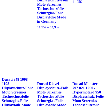
Displayschutz-Folie
11,95€
11,95
€
Moto Screenies
bis
Tachoschutzfolie
14,95€
Schutzglas-Folie
Displayfolie Made
in Germany
Preisspanne:
11,95
€
–
14,95
€
11,95€
bis
14,95€
Ducati 848 1098
Ducati Diavel
Ducati Monster
1198
Displayschutz-Folie
797 821 1200 /
Displayschutz-Folie
Moto Screenies
Hypermotard 950
Moto Screenies
Tachoschutzfolie
Displayschutz-Folie
Tachoschutzfolie
Schutzglas-Folie
Moto Screenies
Schutzglas-Folie
Displayfolie Made
Tachoschutzfolie
Displayfolie Made