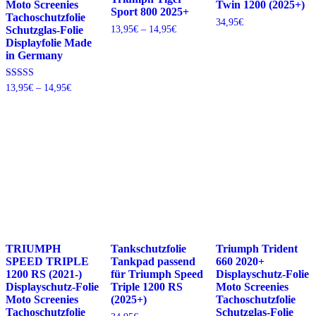
Moto Screenies
Twin 1200 (2025+)
Sport 800 2025+
Tachoschutzfolie
34,95
€
Preisspanne:
13,95
€
–
14,95
€
Schutzglas-Folie
13,95€
Displayfolie Made
bis
in Germany
14,95€
Preisspanne:
Bewertet mit
13,95
€
–
14,95
€
5.00
13,95€
von 5
bis
14,95€
TRIUMPH
Tankschutzfolie
Triumph Trident
SPEED TRIPLE
Tankpad passend
660 2020+
1200 RS (2021-)
für Triumph Speed
Displayschutz-Folie
Displayschutz-Folie
Triple 1200 RS
Moto Screenies
Moto Screenies
(2025+)
Tachoschutzfolie
Tachoschutzfolie
Schutzglas-Folie