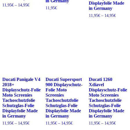
in Germany
Displayfolie Made
Preisspanne:
11,95
€
–
14,95
€
in Germany
11,95
€
11,95€
bis
Preisspa
11,95
€
–
14,95
€
14,95€
11,95€
bis
14,95€
Ducati 1260
Ducati Panigale V4
Ducati Supersport
Xdiavel
2018+
900 Displayschutz-
Displayschutz-Folie
Displayschutz-Folie
Folie Moto
Moto Screenies
Moto Screenies
Screenies
Tachoschutzfolie
Tachoschutzfolie
Tachoschutzfolie
Schutzglas-Folie
Schutzglas-Folie
Schutzglas-Folie
Displayfolie Made
Displayfolie Made
Displayfolie Made
in Germany
in Germany
in Germany
Preisspa
Preisspanne:
Preisspanne:
11,95
€
–
14,95
€
11,95
€
–
14,95
€
11,95
€
–
14,95
€
11,95€
11,95€
11,95€