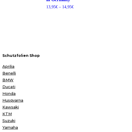
Preisspanne:
13,95
€
–
14,95
€
13,95€
bis
14,95€
Schutzfolien Shop
Aprilia
Benelli
BMW
Ducati
Honda
Husqvarna
Kawsaki
KTM
Suzuki
Yamaha