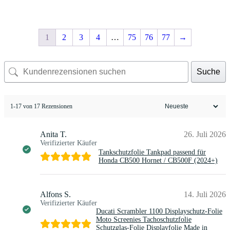
bis
bis
bis
14,95€
14,95€
14,95€
1
2
3
4
…
75
76
77
→
Suche
1-17 von 17 Rezensionen
Anita T.
26. Juli 2026
Verifizierter Käufer
Tankschutzfolie Tankpad passend für
Honda CB500 Hornet / CB500F (2024+)
Alfons S.
14. Juli 2026
Verifizierter Käufer
Ducati Scrambler 1100 Displayschutz-Folie
Moto Screenies Tachoschutzfolie
Schutzglas-Folie Displayfolie Made in