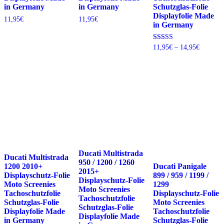
in Germany
Schutzglas-Folie
in Germany
Displayfolie Made
11,95
€
11,95
€
in Germany
Preisspa
Bewertet mit
11,95
€
–
14,95
€
5.00
11,95€
von 5
bis
14,95€
Ducati Multistrada
Ducati Multistrada
950 / 1200 / 1260
Ducati Panigale
1200 2010+
2015+
899 / 959 / 1199 /
Displayschutz-Folie
Displayschutz-Folie
1299
Moto Screenies
Moto Screenies
Displayschutz-Folie
Tachoschutzfolie
Tachoschutzfolie
Moto Screenies
Schutzglas-Folie
Schutzglas-Folie
Tachoschutzfolie
Displayfolie Made
Displayfolie Made
Schutzglas-Folie
in Germany