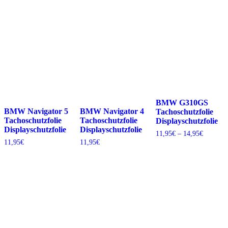
von 5
bis
14,95€
BMW G310GS
BMW Navigator 5
BMW Navigator 4
Tachoschutzfolie
Tachoschutzfolie
Tachoschutzfolie
Displayschutzfolie
Displayschutzfolie
Displayschutzfolie
Preisspa
11,95
€
–
14,95
€
11,95€
11,95
€
11,95
€
bis
14,95€