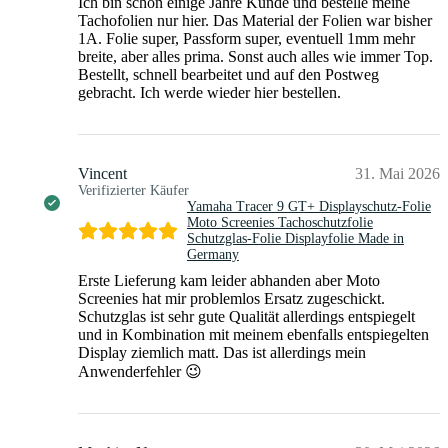
Ich bin schon einige Jahre Kunde und bestelle meine
Tachofolien nur hier. Das Material der Folien war bisher
1A. Folie super, Passform super, eventuell 1mm mehr
breite, aber alles prima. Sonst auch alles wie immer Top.
Bestellt, schnell bearbeitet und auf den Postweg
gebracht. Ich werde wieder hier bestellen.
Vincent
31. Mai 2026
Verifizierter Käufer
Yamaha Tracer 9 GT+ Displayschutz-Folie
Moto Screenies Tachoschutzfolie
Schutzglas-Folie Displayfolie Made in
Germany
Erste Lieferung kam leider abhanden aber Moto
Screenies hat mir problemlos Ersatz zugeschickt.
Schutzglas ist sehr gute Qualität allerdings entspiegelt
und in Kombination mit meinem ebenfalls entspiegelten
Display ziemlich matt. Das ist allerdings mein
Anwenderfehler 😉