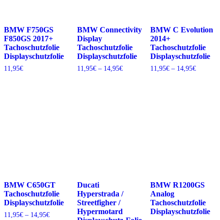
BMW F750GS
BMW Connectivity
BMW C Evolution
F850GS 2017+
Display
2014+
Tachoschutzfolie
Tachoschutzfolie
Tachoschutzfolie
Displayschutzfolie
Displayschutzfolie
Displayschutzfolie
Preisspanne:
Preisspa
11,95
€
11,95
€
–
14,95
€
11,95
€
–
14,95
€
11,95€
11,95€
bis
bis
14,95€
14,95€
BMW C650GT
Ducati
BMW R1200GS
Tachoschutzfolie
Hyperstrada /
Analog
Displayschutzfolie
Streetfigher /
Tachoschutzfolie
Hypermotard
Displayschutzfolie
Preisspanne:
11,95
€
–
14,95
€