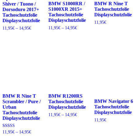
BMW S1000RR /
BMW R Nine T
Shiver / Tuono /
S1000XR 2015+
Tachoschutzfolie
Dorsoduro 2017+
Tachoschutzfolie
Displayschutzfolie
Tachoschutzfolie
Displayschutzfolie
Displayschutzfolie
11,95
€
Preisspanne:
Preisspanne:
11,95
€
–
14,95
€
11,95
€
–
14,95
€
11,95€
11,95€
bis
bis
14,95€
14,95€
BMW R Nine T
BMW R1200RS
BMW Navigator 6
Scrambler / Pure /
Tachoschutzfolie
Tachoschutzfolie
Urban
Displayschutzfolie
Displayschutzfolie
Tachoschutzfolie
Preisspanne:
11,95
€
–
14,95
€
Displayschutzfolie
11,95€
11,95
€
bis
14,95€
Preisspanne:
Bewertet mit
11,95
€
–
14,95
€
5.00
11,95€