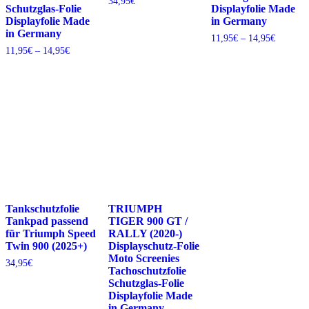
34,95
€
Schutzglas-Folie
Displayfolie Made
Displayfolie Made
in Germany
in Germany
Preisspa
11,95
€
–
14,95
€
11,95€
Preisspanne:
11,95
€
–
14,95
€
bis
11,95€
14,95€
bis
14,95€
Tankschutzfolie
TRIUMPH
Tankpad passend
TIGER 900 GT /
für Triumph Speed
RALLY (2020-)
Twin 900 (2025+)
Displayschutz-Folie
Moto Screenies
34,95
€
Tachoschutzfolie
Schutzglas-Folie
Displayfolie Made
in Germany