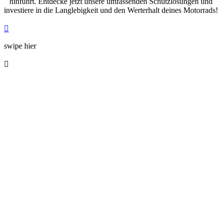
hinführt. Entdecke jetzt unsere umfassenden Schutzlösungen und
investiere in die Langlebigkeit und den Werterhalt deines Motorrads!

swipe hier
