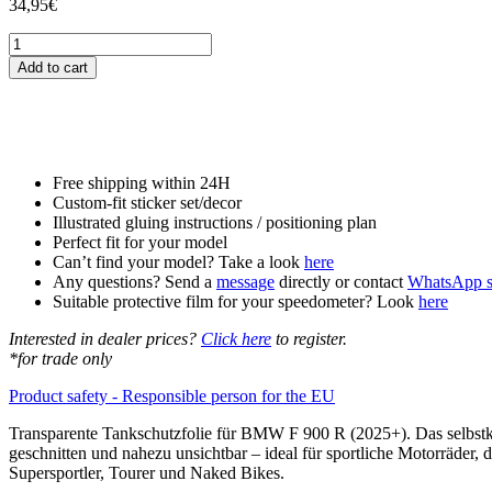
34,95
€
Tankschutzfolie
Tankpad
Add to cart
passend
für
BMW
F
900
R
Free shipping within 24H
(2025+)
Custom-fit sticker set/decor
quantity
Illustrated gluing instructions / positioning plan
Perfect fit for your model
Can’t find your model? Take a look
here
Any questions? Send a
message
directly or contact
WhatsApp s
Suitable protective film for your speedometer? Look
here
Interested in dealer prices?
Click here
to register.
*for trade only
Product safety - Responsible person for the EU
Transparente Tankschutzfolie für BMW F 900 R (2025+). Das selbstkl
geschnitten und nahezu unsichtbar – ideal für sportliche Motorräder,
Supersportler, Tourer und Naked Bikes.