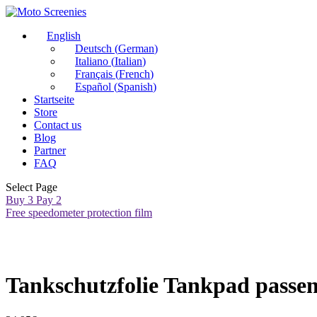
English
Deutsch
(
German
)
Italiano
(
Italian
)
Français
(
French
)
Español
(
Spanish
)
Startseite
Store
Contact us
Blog
Partner
FAQ
Select Page
Buy 3 Pay 2
Free speedometer protection film
Tankschutzfolie Tankpad passe