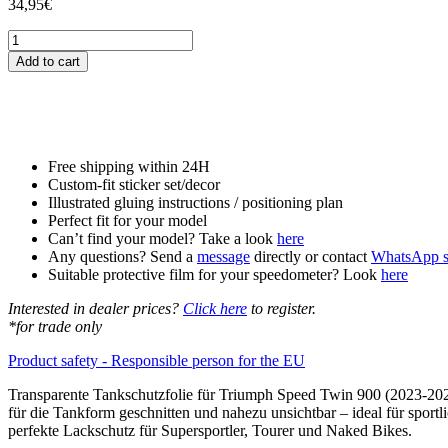
34,95
€
Tankschutzfolie
Tankpad
Add to cart
passend
für
Triumph
Speed
Twin
900
Free shipping within 24H
(2023-
Custom-fit sticker set/decor
2024)
Illustrated gluing instructions / positioning plan
quantity
Perfect fit for your model
Can’t find your model? Take a look
here
Any questions? Send a
message
directly or contact
WhatsApp s
Suitable protective film for your speedometer? Look
here
Interested in dealer prices?
Click here
to register.
*for trade only
Product safety - Responsible person for the EU
Transparente Tankschutzfolie für Triumph Speed Twin 900 (2023-2024
für die Tankform geschnitten und nahezu unsichtbar – ideal für sport
perfekte Lackschutz für Supersportler, Tourer und Naked Bikes.