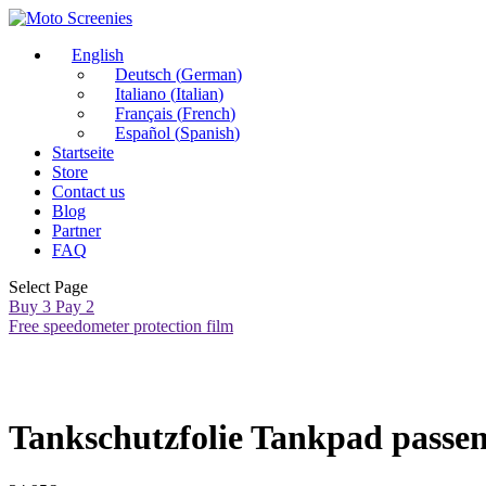
English
Deutsch
(
German
)
Italiano
(
Italian
)
Français
(
French
)
Español
(
Spanish
)
Startseite
Store
Contact us
Blog
Partner
FAQ
Select Page
Buy 3 Pay 2
Free speedometer protection film
Tankschutzfolie Tankpad passe