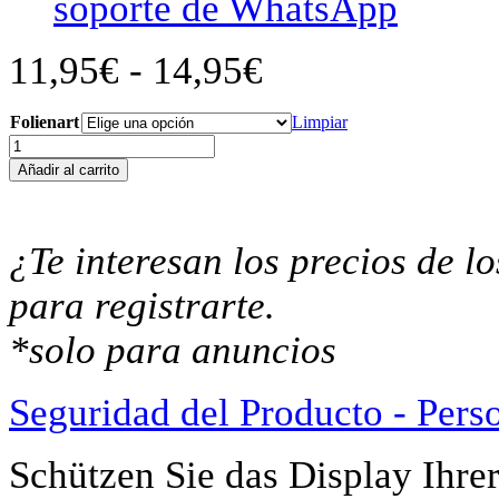
soporte de WhatsApp
Rango
11,95
€
-
14,95
€
de
precios:
desde
Folienart
Limpiar
11,95€
KTM
hasta
390
Añadir al carrito
14,95€
Duke
2024+
Displayschutz-
Folie
¿Te interesan los precios de 
Moto
Screenies
para registrarte.
Tachoschutzfolie
Schutzglas-
*solo para anuncios
Folie
Displayfolie
Made
Seguridad del Producto - Pers
in
Germany
cantidad
Schützen Sie das Display Ihr