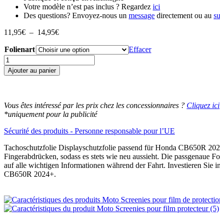
Votre modèle n’est pas inclus ? Regardez
ici
Des questions? Envoyez-nous un
message
directement ou au
s
Plage
11,95
€
–
14,95
€
de
Folienart
prix :
Effacer
11,95€
quantité
à
de
Ajouter au panier
14,95€
Honda
CB650R
2024+
Displayschutz-
Vous êtes intéressé par les prix chez les concessionnaires ?
Cliquez ici
Folie
*uniquement pour la publicité
Moto
Screenies
Sécurité des produits - Personne responsable pour l’UE
Tachoschutzfolie
Schutzglas-
Tachoschutzfolie Displayschutzfolie passend für Honda CB650R 2024+
Folie
Fingerabdrücken, sodass es stets wie neu aussieht. Die passgenaue F
Displayfolie
auf alle wichtigen Informationen während der Fahrt. Investieren Sie 
Made
CB650R 2024+.
in
Germany