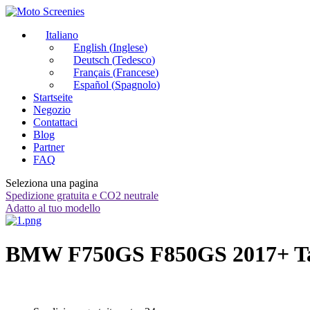
Italiano
English
(
Inglese
)
Deutsch
(
Tedesco
)
Français
(
Francese
)
Español
(
Spagnolo
)
Startseite
Negozio
Contattaci
Blog
Partner
FAQ
Seleziona una pagina
Spedizione gratuita e CO2 neutrale
Adatto al tuo modello
BMW F750GS F850GS 2017+ Tach