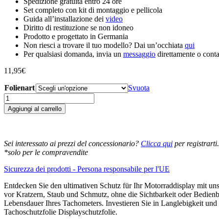
Spedizione gratuita entro 24 ore
Set completo con kit di montaggio e pellicola
Guida all’installazione dei
video
Diritto di restituzione se non idoneo
Prodotto e progettato in Germania
Non riesci a trovare il tuo modello? Dai un’occhiata
qui
Per qualsiasi domanda, invia un
messaggio
direttamente o contat
11,95
€
Folienart
Svuota
BMW
F750GS
Aggiungi al carrello
F850GS
2017+
Tachoschutzfolie
Displayschutzfolie
Sei interessato ai prezzi del concessionario?
Clicca qui
per registrarti.
quantità
*solo per le compravendite
Sicurezza dei prodotti - Persona responsabile per l'UE
Entdecken Sie den ultimativen Schutz für Ihr Motorraddisplay mit 
vor Kratzern, Staub und Schmutz, ohne die Sichtbarkeit oder Bedienbar
Lebensdauer Ihres Tachometers. Investieren Sie in Langlebigkeit un
Tachoschutzfolie Displayschutzfolie.