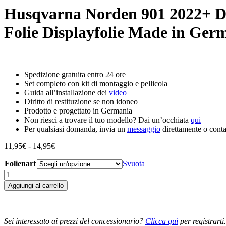
Husqvarna Norden 901 2022+ Dis
Folie Displayfolie Made in Ger
Spedizione gratuita entro 24 ore
Set completo con kit di montaggio e pellicola
Guida all’installazione dei
video
Diritto di restituzione se non idoneo
Prodotto e progettato in Germania
Non riesci a trovare il tuo modello? Dai un’occhiata
qui
Per qualsiasi domanda, invia un
messaggio
direttamente o contat
Fascia
11,95
€
-
14,95
€
di
Folienart
prezzo:
Svuota
da
Husqvarna
11,95€
Norden
Aggiungi al carrello
a
901
14,95€
2022+
Displayschutz-
Folie
Sei interessato ai prezzi del concessionario?
Clicca qui
per registrarti.