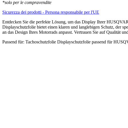
Moto
*solo per le compravendite
Screenies
Tachoschutzfolie
Sicurezza dei prodotti - Persona responsabile per l'UE
Schutzglas-
Folie
Entdecken Sie die perfekte Lösung, um das Display Ihrer HUSQVA
Displayfolie
Displayschutzfolie bietet einen klaren und langlebigen Schutz, der s
Made
an das Design Ihres Motorrads anpasst. Vertrauen Sie auf Qualität u
in
Passend für: Tachoschutzfolie Displayschutzfolie passend für
Germany
quantità