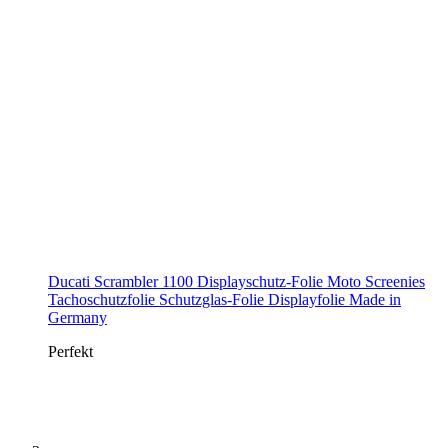
Ducati Scrambler 1100 Displayschutz-Folie Moto Screenies
Tachoschutzfolie Schutzglas-Folie Displayfolie Made in
Germany
Perfekt