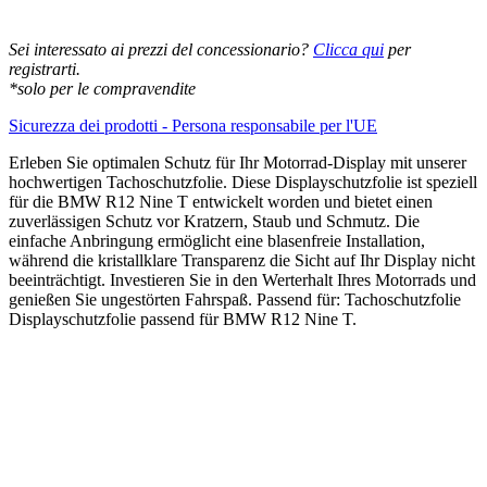
14,95€
für
BMW
R12
Sei interessato ai prezzi del concessionario?
Clicca qui
per
Nine
registrarti.
T
*solo per le compravendite
quantità
Sicurezza dei prodotti - Persona responsabile per l'UE
Erleben Sie optimalen Schutz für Ihr Motorrad-Display mit unserer
hochwertigen Tachoschutzfolie. Diese Displayschutzfolie ist speziell
für die BMW R12 Nine T entwickelt worden und bietet einen
zuverlässigen Schutz vor Kratzern, Staub und Schmutz. Die
einfache Anbringung ermöglicht eine blasenfreie Installation,
während die kristallklare Transparenz die Sicht auf Ihr Display nicht
beeinträchtigt. Investieren Sie in den Werterhalt Ihres Motorrads und
genießen Sie ungestörten Fahrspaß. Passend für: Tachoschutzfolie
Displayschutzfolie passend für BMW R12 Nine T.