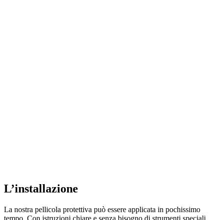
L’installazione
La nostra pellicola protettiva può essere applicata in pochissimo
tempo. Con istruzioni chiare e senza bisogno di strumenti speciali,