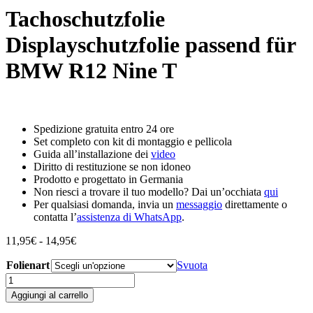
Tachoschutzfolie
Displayschutzfolie passend für
BMW R12 Nine T
Spedizione gratuita entro 24 ore
Set completo con kit di montaggio e pellicola
Guida all’installazione dei
video
Diritto di restituzione se non idoneo
Prodotto e progettato in Germania
Non riesci a trovare il tuo modello? Dai un’occhiata
qui
Per qualsiasi domanda, invia un
messaggio
direttamente o
contatta l’
assistenza di WhatsApp
.
Fascia
11,95
€
-
14,95
€
di
Folienart
prezzo:
Svuota
da
Tachoschutzfolie
11,95€
Displayschutzfolie
Aggiungi al carrello
a
passend