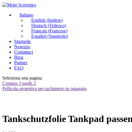
Italiano
English
(
Inglese
)
Deutsch
(
Tedesco
)
Français
(
Francese
)
Español
(
Spagnolo
)
Startseite
Negozio
Contattaci
Blog
Partner
FAQ
Seleziona una pagina
Compra 3 paghi 2
Pellicola protettiva per tachimetro in omaggio
Tankschutzfolie Tankpad passe