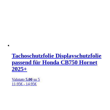
Tachoschutzfolie Displayschutzfolie
passend für Honda CB750 Hornet
2025+
Valutato
5.00
su 5
Fascia
11,95
€
-
14,95
€
di
prezzo:
da
11,95€
a