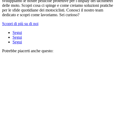
sviluppiamo le nostre pellicole protettive per i display dei tachimetri
delle moto. Scopri cosa ci spinge e come creiamo soluzioni pratiche
per le sfide quotidiane dei motociclisti. Conosci il nostro team
dedicato e scopri come lavoriamo. Sei curioso?
Scopri di più su di noi
Segui
Segui
Segui
Potrebbe piacerti anche questo: