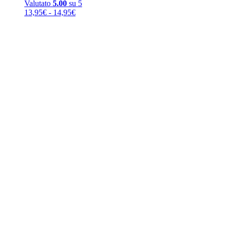
Valutato
5.00
su 5
Fascia
13,95
€
-
14,95
€
di
prezzo:
da
13,95€
a
14,95€