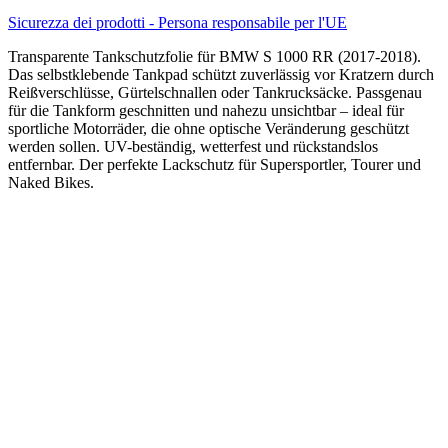
Sicurezza dei prodotti - Persona responsabile per l'UE
Transparente Tankschutzfolie für BMW S 1000 RR (2017-2018).
Das selbstklebende Tankpad schützt zuverlässig vor Kratzern durch
Reißverschlüsse, Gürtelschnallen oder Tankrucksäcke. Passgenau
für die Tankform geschnitten und nahezu unsichtbar – ideal für
sportliche Motorräder, die ohne optische Veränderung geschützt
werden sollen. UV-beständig, wetterfest und rückstandslos
entfernbar. Der perfekte Lackschutz für Supersportler, Tourer und
Naked Bikes.