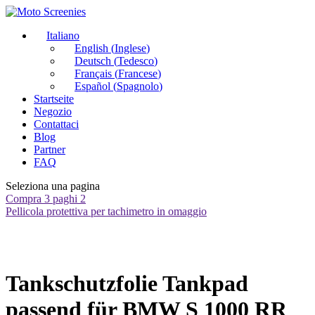
Italiano
English
(
Inglese
)
Deutsch
(
Tedesco
)
Français
(
Francese
)
Español
(
Spagnolo
)
Startseite
Negozio
Contattaci
Blog
Partner
FAQ
Seleziona una pagina
Compra 3 paghi 2
Pellicola protettiva per tachimetro in omaggio
Tankschutzfolie Tankpad
passend für BMW S 1000 RR