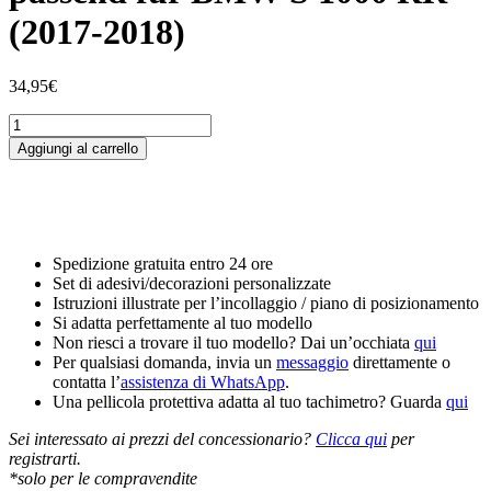
(2017-2018)
34,95
€
Tankschutzfolie
Tankpad
Aggiungi al carrello
passend
für
BMW
S
1000
RR
Spedizione gratuita entro 24 ore
(2017-
Set di adesivi/decorazioni personalizzate
2018)
Istruzioni illustrate per l’incollaggio / piano di posizionamento
quantità
Si adatta perfettamente al tuo modello
Non riesci a trovare il tuo modello? Dai un’occhiata
qui
Per qualsiasi domanda, invia un
messaggio
direttamente o
contatta l’
assistenza di WhatsApp
.
Una pellicola protettiva adatta al tuo tachimetro? Guarda
qui
Sei interessato ai prezzi del concessionario?
Clicca qui
per
registrarti.
*solo per le compravendite