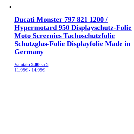
Ducati Monster 797 821 1200 /
Hypermotard 950 Displayschutz-Folie
Moto Screenies Tachoschutzfolie
Schutzglas-Folie Displayfolie Made in
Germany
Valutato
5.00
su 5
Fascia
11,95
€
-
14,95
€
di
prezzo:
da
11,95€
a
14,95€