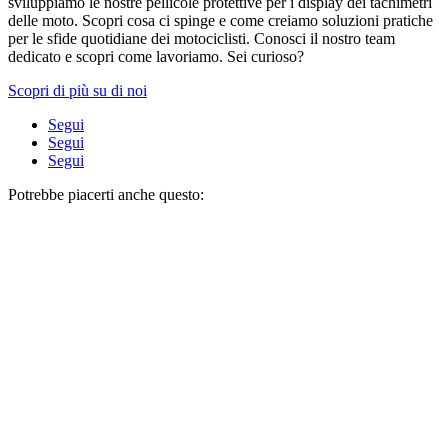
sviluppiamo le nostre pellicole protettive per i display dei tachimetri
delle moto. Scopri cosa ci spinge e come creiamo soluzioni pratiche
per le sfide quotidiane dei motociclisti. Conosci il nostro team
dedicato e scopri come lavoriamo. Sei curioso?
Scopri di più su di noi
Segui
Segui
Segui
Potrebbe piacerti anche questo: