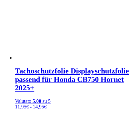
Tachoschutzfolie Displayschutzfolie
passend für Honda CB750 Hornet
2025+
Valutato
5.00
su 5
Fascia
11,95
€
-
14,95
€
di
prezzo:
da
11,95€
a