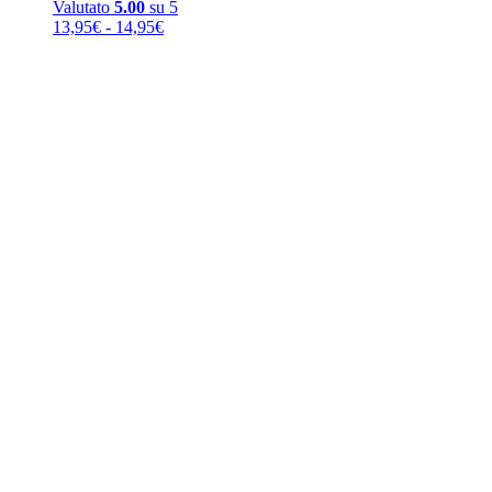
Valutato
5.00
su 5
Fascia
13,95
€
-
14,95
€
di
prezzo:
da
13,95€
a
14,95€