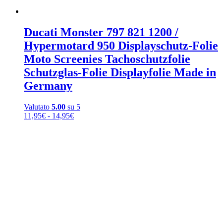
Ducati Monster 797 821 1200 /
Hypermotard 950 Displayschutz-Folie
Moto Screenies Tachoschutzfolie
Schutzglas-Folie Displayfolie Made in
Germany
Valutato
5.00
su 5
Fascia
11,95
€
-
14,95
€
di
prezzo:
da
11,95€
a
14,95€