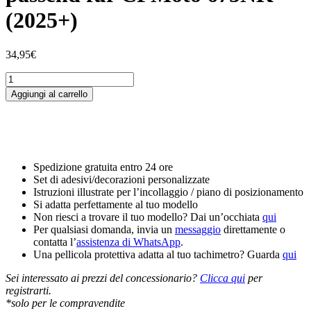
(2025+)
34,95
€
Tankschutzfolie
Tankpad
Aggiungi al carrello
passend
für
CFMoto
675NK
(2025+)
quantità
Spedizione gratuita entro 24 ore
Set di adesivi/decorazioni personalizzate
Istruzioni illustrate per l’incollaggio / piano di posizionamento
Si adatta perfettamente al tuo modello
Non riesci a trovare il tuo modello? Dai un’occhiata
qui
Per qualsiasi domanda, invia un
messaggio
direttamente o
contatta l’
assistenza di WhatsApp
.
Una pellicola protettiva adatta al tuo tachimetro? Guarda
qui
Sei interessato ai prezzi del concessionario?
Clicca qui
per
registrarti.
*solo per le compravendite