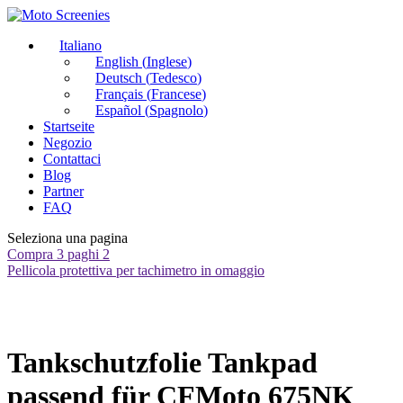
Italiano
English
(
Inglese
)
Deutsch
(
Tedesco
)
Français
(
Francese
)
Español
(
Spagnolo
)
Startseite
Negozio
Contattaci
Blog
Partner
FAQ
Seleziona una pagina
Compra 3 paghi 2
Pellicola protettiva per tachimetro in omaggio
Tankschutzfolie Tankpad
passend für CFMoto 675NK