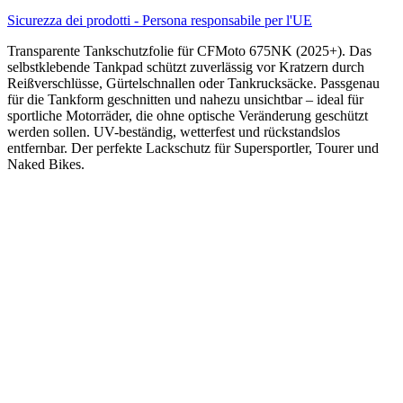
Sicurezza dei prodotti - Persona responsabile per l'UE
Transparente Tankschutzfolie für CFMoto 675NK (2025+). Das
selbstklebende Tankpad schützt zuverlässig vor Kratzern durch
Reißverschlüsse, Gürtelschnallen oder Tankrucksäcke. Passgenau
für die Tankform geschnitten und nahezu unsichtbar – ideal für
sportliche Motorräder, die ohne optische Veränderung geschützt
werden sollen. UV-beständig, wetterfest und rückstandslos
entfernbar. Der perfekte Lackschutz für Supersportler, Tourer und
Naked Bikes.