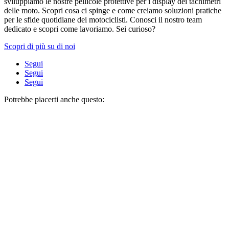
sviluppiamo le nostre pellicole protettive per i display dei tachimetri
delle moto. Scopri cosa ci spinge e come creiamo soluzioni pratiche
per le sfide quotidiane dei motociclisti. Conosci il nostro team
dedicato e scopri come lavoriamo. Sei curioso?
Scopri di più su di noi
Segui
Segui
Segui
Potrebbe piacerti anche questo: