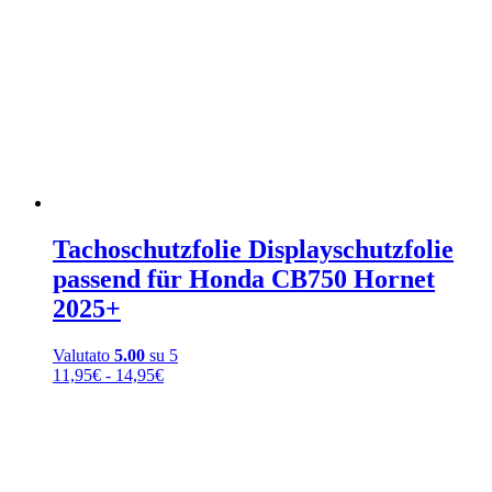
Tachoschutzfolie Displayschutzfolie
passend für Honda CB750 Hornet
2025+
Valutato
5.00
su 5
Fascia
11,95
€
-
14,95
€
di
prezzo:
da
11,95€
a