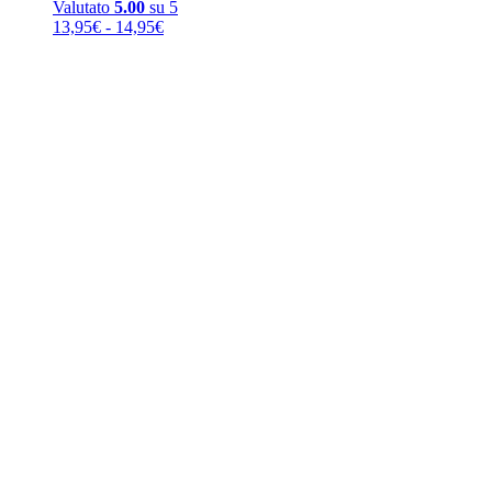
Valutato
5.00
su 5
Fascia
13,95
€
-
14,95
€
di
prezzo:
da
13,95€
a
14,95€