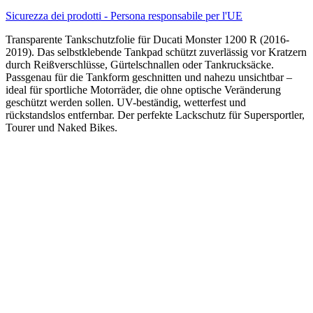
Sicurezza dei prodotti - Persona responsabile per l'UE
Transparente Tankschutzfolie für Ducati Monster 1200 R (2016-
2019). Das selbstklebende Tankpad schützt zuverlässig vor Kratzern
durch Reißverschlüsse, Gürtelschnallen oder Tankrucksäcke.
Passgenau für die Tankform geschnitten und nahezu unsichtbar –
ideal für sportliche Motorräder, die ohne optische Veränderung
geschützt werden sollen. UV-beständig, wetterfest und
rückstandslos entfernbar. Der perfekte Lackschutz für Supersportler,
Tourer und Naked Bikes.