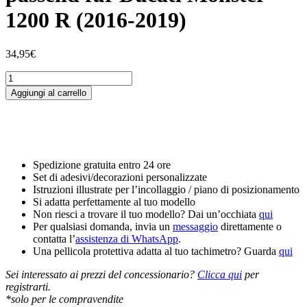
1200 R (2016-2019)
34,95
€
Tankschutzfolie
Tankpad
Aggiungi al carrello
passend
für
Ducati
Monster
1200
R
Spedizione gratuita entro 24 ore
(2016-
Set di adesivi/decorazioni personalizzate
2019)
Istruzioni illustrate per l’incollaggio / piano di posizionamento
quantità
Si adatta perfettamente al tuo modello
Non riesci a trovare il tuo modello? Dai un’occhiata
qui
Per qualsiasi domanda, invia un
messaggio
direttamente o
contatta l’
assistenza di WhatsApp
.
Una pellicola protettiva adatta al tuo tachimetro? Guarda
qui
Sei interessato ai prezzi del concessionario?
Clicca qui
per
registrarti.
*solo per le compravendite