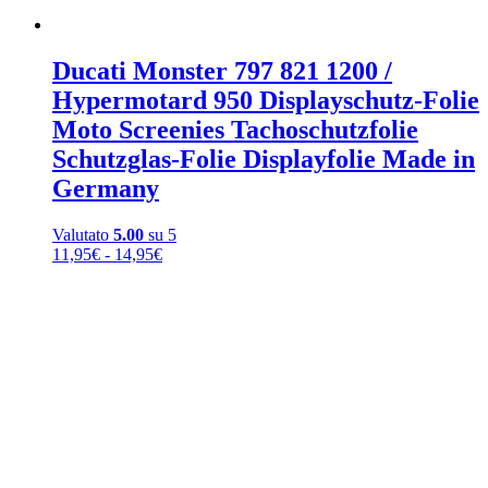
Ducati Monster 797 821 1200 /
Hypermotard 950 Displayschutz-Folie
Moto Screenies Tachoschutzfolie
Schutzglas-Folie Displayfolie Made in
Germany
Valutato
5.00
su 5
Fascia
11,95
€
-
14,95
€
di
prezzo:
da
11,95€
a
14,95€