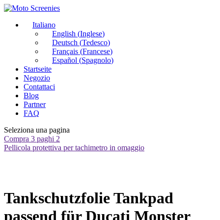
Italiano
English
(
Inglese
)
Deutsch
(
Tedesco
)
Français
(
Francese
)
Español
(
Spagnolo
)
Startseite
Negozio
Contattaci
Blog
Partner
FAQ
Seleziona una pagina
Compra 3 paghi 2
Pellicola protettiva per tachimetro in omaggio
Tankschutzfolie Tankpad
passend für Ducati Monster