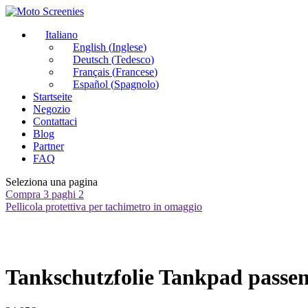
Italiano
English
(
Inglese
)
Deutsch
(
Tedesco
)
Français
(
Francese
)
Español
(
Spagnolo
)
Startseite
Negozio
Contattaci
Blog
Partner
FAQ
Seleziona una pagina
Compra 3 paghi 2
Pellicola protettiva per tachimetro in omaggio
Tankschutzfolie Tankpad passe