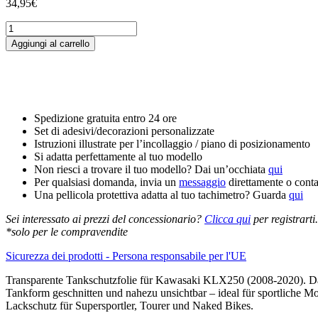
34,95
€
Tankschutzfolie
Tankpad
Aggiungi al carrello
passend
für
Kawasaki
KLX250
(2008-
2020)
Spedizione gratuita entro 24 ore
quantità
Set di adesivi/decorazioni personalizzate
Istruzioni illustrate per l’incollaggio / piano di posizionamento
Si adatta perfettamente al tuo modello
Non riesci a trovare il tuo modello? Dai un’occhiata
qui
Per qualsiasi domanda, invia un
messaggio
direttamente o contat
Una pellicola protettiva adatta al tuo tachimetro? Guarda
qui
Sei interessato ai prezzi del concessionario?
Clicca qui
per registrarti.
*solo per le compravendite
Sicurezza dei prodotti - Persona responsabile per l'UE
Transparente Tankschutzfolie für Kawasaki KLX250 (2008-2020). Das 
Tankform geschnitten und nahezu unsichtbar – ideal für sportliche Mo
Lackschutz für Supersportler, Tourer und Naked Bikes.