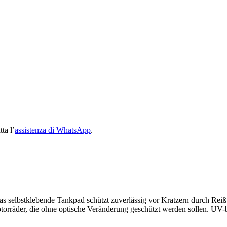
ta l’
assistenza di WhatsApp
.
selbstklebende Tankpad schützt zuverlässig vor Kratzern durch Reißv
torräder, die ohne optische Veränderung geschützt werden sollen. UV-be