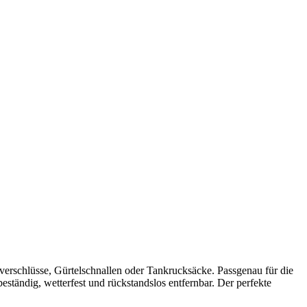
erschlüsse, Gürtelschnallen oder Tankrucksäcke. Passgenau für die
ständig, wetterfest und rückstandslos entfernbar. Der perfekte