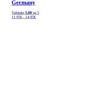
Germany
Valutato
5.00
su 5
Fascia
11,95
€
-
14,95
€
di
prezzo:
da
11,95€
a
14,95€