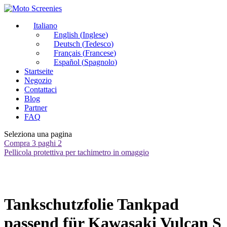
Italiano
English
(
Inglese
)
Deutsch
(
Tedesco
)
Français
(
Francese
)
Español
(
Spagnolo
)
Startseite
Negozio
Contattaci
Blog
Partner
FAQ
Seleziona una pagina
Compra 3 paghi 2
Pellicola protettiva per tachimetro in omaggio
Tankschutzfolie Tankpad
passend für Kawasaki Vulcan S