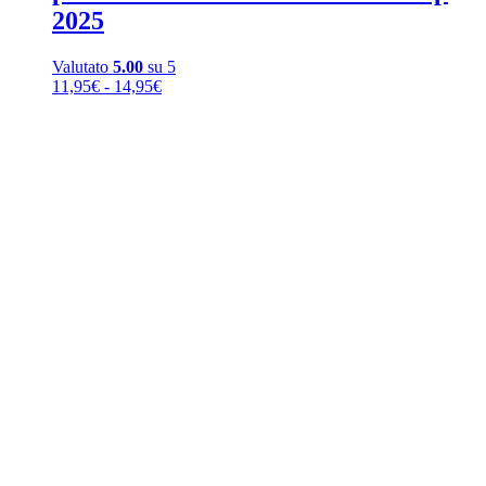
2025
Valutato
5.00
su 5
Fascia
11,95
€
-
14,95
€
di
prezzo:
da
11,95€
a
14,95€