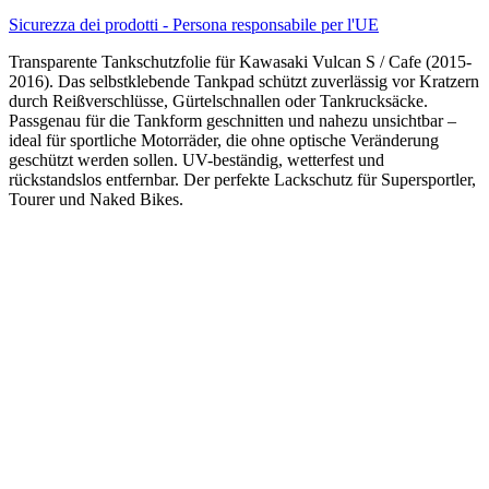
Sicurezza dei prodotti - Persona responsabile per l'UE
Transparente Tankschutzfolie für Kawasaki Vulcan S / Cafe (2015-
2016). Das selbstklebende Tankpad schützt zuverlässig vor Kratzern
durch Reißverschlüsse, Gürtelschnallen oder Tankrucksäcke.
Passgenau für die Tankform geschnitten und nahezu unsichtbar –
ideal für sportliche Motorräder, die ohne optische Veränderung
geschützt werden sollen. UV-beständig, wetterfest und
rückstandslos entfernbar. Der perfekte Lackschutz für Supersportler,
Tourer und Naked Bikes.