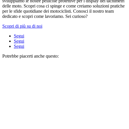
sviluppiamo le nostre pellicole protettive per i display dei tachimetri
delle moto. Scopri cosa ci spinge e come creiamo soluzioni pratiche
per le sfide quotidiane dei motociclisti. Conosci il nostro team
dedicato e scopri come lavoriamo. Sei curioso?
Scopri di più su di noi
Segui
Segui
Segui
Potrebbe piacerti anche questo: