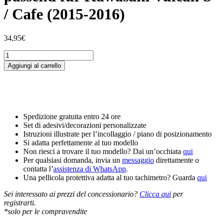
/ Cafe (2015-2016)
34,95
€
Tankschutzfolie
Tankpad
Aggiungi al carrello
passend
für
Kawasaki
Vulcan
S
/
Spedizione gratuita entro 24 ore
Cafe
Set di adesivi/decorazioni personalizzate
(2015-
Istruzioni illustrate per l’incollaggio / piano di posizionamento
2016)
Si adatta perfettamente al tuo modello
quantità
Non riesci a trovare il tuo modello? Dai un’occhiata
qui
Per qualsiasi domanda, invia un
messaggio
direttamente o
contatta l’
assistenza di WhatsApp
.
Una pellicola protettiva adatta al tuo tachimetro? Guarda
qui
Sei interessato ai prezzi del concessionario?
Clicca qui
per
registrarti.
*solo per le compravendite