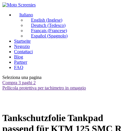
Italiano
English
(
Inglese
)
Deutsch
(
Tedesco
)
Français
(
Francese
)
Español
(
Spagnolo
)
Startseite
Negozio
Contattaci
Blog
Partner
FAQ
Seleziona una pagina
Compra 3 paghi 2
Pellicola protettiva per tachimetro in omaggio
Tankschutzfolie Tankpad
passend für KTM 125 SMC R