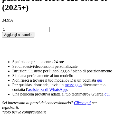
(2025+)
34,95
€
Tankschutzfolie
Tankpad
Aggiungi al carrello
passend
für
KTM
125
SMC
R
Spedizione gratuita entro 24 ore
(2025+)
Set di adesivi/decorazioni personalizzate
quantità
Istruzioni illustrate per l’incollaggio / piano di posizionamento
Si adatta perfettamente al tuo modello
Non riesci a trovare il tuo modello? Dai un’occhiata
qui
Per qualsiasi domanda, invia un
messaggio
direttamente o
contatta l’
assistenza di WhatsApp
.
Una pellicola protettiva adatta al tuo tachimetro? Guarda
qui
Sei interessato ai prezzi del concessionario?
Clicca qui
per
registrarti.
*solo per le compravendite