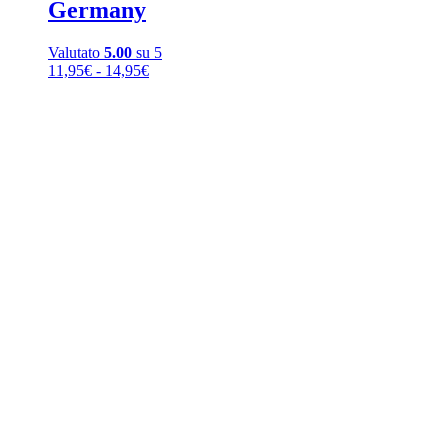
Germany
Valutato
5.00
su 5
Fascia
11,95
€
-
14,95
€
di
prezzo:
da
11,95€
a
14,95€