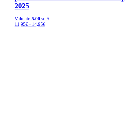
2025
Valutato
5.00
su 5
Fascia
11,95
€
-
14,95
€
di
prezzo:
da
11,95€
a
14,95€