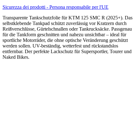
Sicurezza dei prodotti - Persona responsabile per l'UE
Transparente Tankschutzfolie für KTM 125 SMC R (2025+). Das
selbstklebende Tankpad schützt zuverlässig vor Kratzern durch
Reißverschlüsse, Gürtelschnallen oder Tankrucksäcke. Passgenau
für die Tankform geschnitten und nahezu unsichtbar – ideal für
sportliche Motorräder, die ohne optische Veränderung geschützt
werden sollen. UV-beständig, wetterfest und rückstandslos
entfernbar. Der perfekte Lackschutz für Supersportler, Tourer und
Naked Bikes.