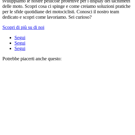
sviluppiamo le nostre pellicole protettive per i display dei tachimetri
delle moto. Scopri cosa ci spinge e come creiamo soluzioni pratiche
per le sfide quotidiane dei motociclisti. Conosci il nostro team
dedicato e scopri come lavoriamo. Sei curioso?
Scopri di più su di noi
Segui
Segui
Segui
Potrebbe piacerti anche questo: