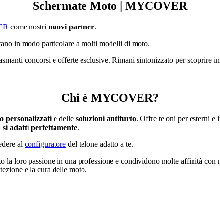
Schermate Moto | MYCOVER
ER
come nostri
nuovi partner
.
tano in modo particolare a molti modelli di moto.
manti concorsi e offerte esclusive. Rimani sintonizzato per scoprire int
Chi è MYCOVER?
o personalizzati
e delle
soluzioni antifurto
. Offre teloni per esterni e 
 si adatti perfettamente
.
edere al
configuratore
del telone adatto a te.
a loro passione in una professione e condividono molte affinità con no
otezione e la cura delle moto.