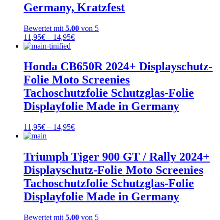
Germany, Kratzfest
Bewertet mit
5.00
von 5
Preisspanne:
11,95
€
–
14,95
€
11,95€
bis
14,95€
Honda CB650R 2024+ Displayschutz-
Folie Moto Screenies
Tachoschutzfolie Schutzglas-Folie
Displayfolie Made in Germany
Preisspanne:
11,95
€
–
14,95
€
11,95€
bis
14,95€
Triumph Tiger 900 GT / Rally 2024+
Displayschutz-Folie Moto Screenies
Tachoschutzfolie Schutzglas-Folie
Displayfolie Made in Germany
Bewertet mit
5.00
von 5