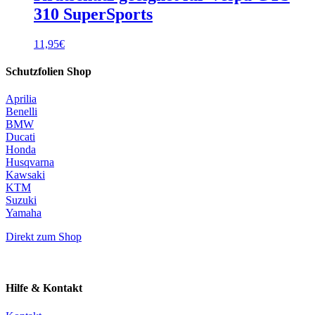
310 SuperSports
11,95
€
Schutzfolien Shop
Aprilia
Benelli
BMW
Ducati
Honda
Husqvarna
Kawsaki
KTM
Suzuki
Yamaha
Direkt zum Shop
Hilfe & Kontakt