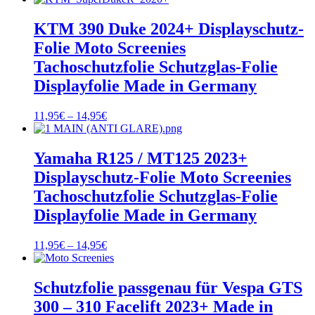
KTM 390 Duke 2024+ Displayschutz-
Folie Moto Screenies
Tachoschutzfolie Schutzglas-Folie
Displayfolie Made in Germany
Preisspanne:
11,95
€
–
14,95
€
11,95€
bis
14,95€
Yamaha R125 / MT125 2023+
Displayschutz-Folie Moto Screenies
Tachoschutzfolie Schutzglas-Folie
Displayfolie Made in Germany
Preisspanne:
11,95
€
–
14,95
€
11,95€
bis
14,95€
Schutzfolie passgenau für Vespa GTS
300 – 310 Facelift 2023+ Made in