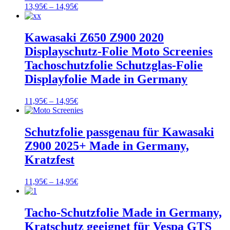
Preisspanne:
13,95
€
–
14,95
€
13,95€
bis
14,95€
Kawasaki Z650 Z900 2020
Displayschutz-Folie Moto Screenies
Tachoschutzfolie Schutzglas-Folie
Displayfolie Made in Germany
Preisspanne:
11,95
€
–
14,95
€
11,95€
bis
14,95€
Schutzfolie passgenau für Kawasaki
Z900 2025+ Made in Germany,
Kratzfest
Preisspanne:
11,95
€
–
14,95
€
11,95€
bis
14,95€
Tacho-Schutzfolie Made in Germany,
Kratschutz geeignet für Vespa GTS