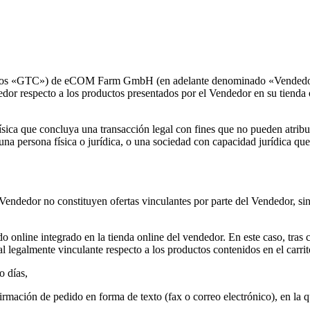
dos «GTC») de eCOM Farm GmbH (en adelante denominado «Vendedor») s
or respecto a los productos presentados por el Vendedor en su tienda o
ísica que concluya una transacción legal con fines que no pueden atribu
a persona física o jurídica, o una sociedad con capacidad jurídica que 
Vendedor no constituyen ofertas vinculantes por parte del Vendedor, sin
do online integrado en la tienda online del vendedor. En este caso, tras c
ual legalmente vinculante respecto a los productos contenidos en el carr
o días,
rmación de pedido en forma de texto (fax o correo electrónico), en la q