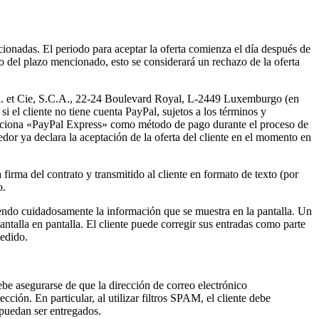
cionadas. El periodo para aceptar la oferta comienza el día después de
ntro del plazo mencionado, esto se considerará un rechazo de la oferta
r.l. et Cie, S.C.A., 22-24 Boulevard Royal, L-2449 Luxemburgo (en
el cliente no tiene cuenta PayPal, sujetos a los términos y
ecciona «PayPal Express» como método de pago durante el proceso de
or ya declara la aceptación de la oferta del cliente en el momento en
 firma del contrato y transmitido al cliente en formato de texto (por
o.
leyendo cuidadosamente la información que se muestra en la pantalla. Un
ntalla en pantalla. El cliente puede corregir sus entradas como parte
pedido.
ebe asegurarse de que la dirección de correo electrónico
ción. En particular, al utilizar filtros SPAM, el cliente debe
 puedan ser entregados.