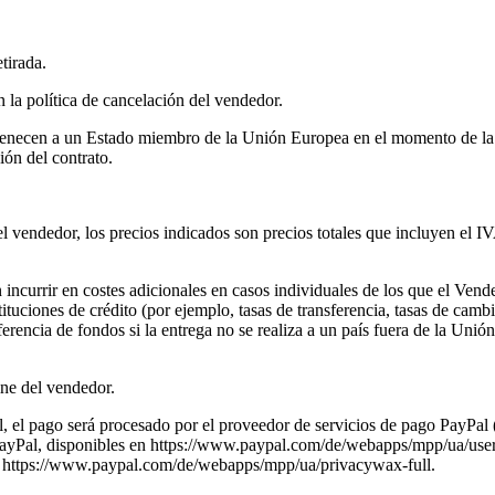
tirada.
 la política de cancelación del vendedor.
rtenecen a un Estado miembro de la Unión Europea en el momento de la f
ón del contrato.
el vendedor, los precios indicados son precios totales que incluyen el I
 incurrir en costes adicionales en casos individuales de los que el Vend
nstituciones de crédito (por ejemplo, tasas de transferencia, tasas de c
erencia de fondos si la entrega no se realiza a un país fuera de la Unión
ine del vendedor.
 el pago será procesado por el proveedor de servicios de pago PayPal 
Pal, disponibles en https://www.paypal.com/de/webapps/mpp/ua/useragre
en https://www.paypal.com/de/webapps/mpp/ua/privacywax-full.