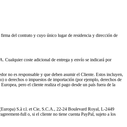
irma del contrato y cuyo único lugar de residencia y dirección de
VA. Cualquier coste adicional de entrega y envío se indicará por
edor no es responsable y que deben asumir el Cliente. Estos incluyen,
ambio) o derechos o impuestos de importación (por ejemplo, derechos de
 Europea, pero el cliente realiza el pago desde un país fuera de la
(Europa) S.à r.l. et Cie, S.C.A., 22-24 Boulevard Royal, L-2449
ement-full o, si el cliente no tiene cuenta PayPal, sujeto a los