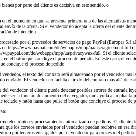
 bienes por parte del cliente es decisiva en este sentido, o
bra en el momento en que se presenta primero una de las alternativas men
te al envío de la oferta. Si el vendedor no acepta la oferta del cliente de
ración de intención.
 procesado por el proveedor de servicios de pago PayPal (Europa) S.à 
 en https://www.paypal.com/de/webapps/mpp/ua/useragreement-full o, si 
//www.paypal.com/de/webapps/mpp/ua/privacywax-full. Si el cliente sel
 en el botón que concluye el proceso de pedido. En este caso, el vended
 que concluye el proceso de pedido.
l vendedor, el texto del contrato será almacenado por el vendedor tras la
do enviado. El vendedor no facilita el texto del contrato más allá de est
ne del vendedor, el cliente puede detectar posibles errores de entrada 
uede ser la función de aumento del navegador, que ayuda a ampliar la pa
de teclado y ratón hasta que pulse el botón que concluye el proceso de 
rato.
orreo electrónico y procesamiento automatizado de pedidos. El cliente d
a que los correos enviados por el vendedor puedan recibirse en esa direc
edor o por terceros encargados por el vendedor para procesar el pedido