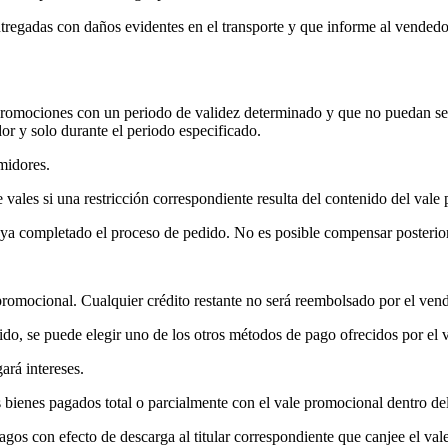
entregadas con daños evidentes en el transporte y que informe al vendedor
promociones con un periodo de validez determinado y que no puedan ser
r y solo durante el periodo especificado.
midores.
vales si una restricción correspondiente resulta del contenido del vale
aya completado el proceso de pedido. No es posible compensar posterio
 promocional. Cualquier crédito restante no será reembolsado por el ven
dido, se puede elegir uno de los otros métodos de pago ofrecidos por el 
ará intereses.
 bienes pagados total o parcialmente con el vale promocional dentro del
gos con efecto de descarga al titular correspondiente que canjee el vale