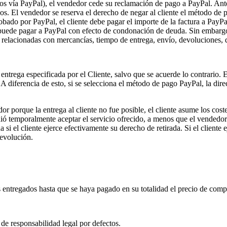
os vía PayPal), el vendedor cede su reclamación de pago a PayPal. Antes
dos. El vendedor se reserva el derecho de negar al cliente el método de 
bado por PayPal, el cliente debe pagar el importe de la factura a PayPal
o puede pagar a PayPal con efecto de condonación de deuda. Sin embargo
o, relacionadas con mercancías, tiempo de entrega, envío, devoluciones, 
ntrega especificada por el Cliente, salvo que se acuerde lo contrario. E
 A diferencia de esto, si se selecciona el método de pago PayPal, la di
 porque la entrega al cliente no fue posible, el cliente asume los costes
idió temporalmente aceptar el servicio ofrecido, a menos que el vendedor
 si el cliente ejerce efectivamente su derecho de retirada. Si el cliente 
devolución.
nes entregados hasta que se haya pagado en su totalidad el precio de com
 de responsabilidad legal por defectos.