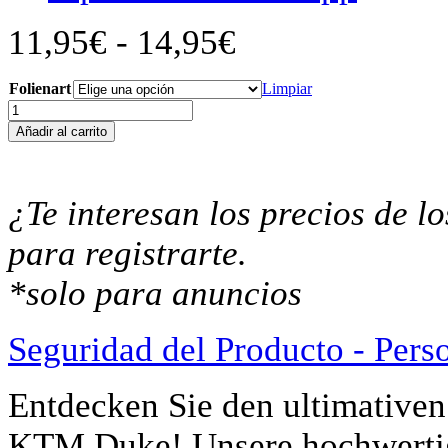
Rango
11,95
€
-
14,95
€
de
precios:
desde
Folienart
Limpiar
11,95€
KTM
hasta
Duke
Añadir al carrito
14,95€
690
Duke
790
Duke
¿Te interesan los precios de 
1290
Displayschutz-
para registrarte.
Folie
Moto
*solo para anuncios
Screenies
Tachoschutzfolie
Schutzglas-
Seguridad del Producto - Pers
Folie
Displayfolie
Made
Entdecken Sie den ultimativen
in
Germany
cantidad
KTM Duke! Unsere hochwertige