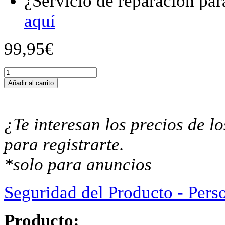
¿Servicio de reparación par
aquí
99,95
€
Motorrad
Tacho
Añadir al carrito
Gehäuse
Tachogehäuse
passend
für
¿Te interesan los precios de 
Yamaha
XJR
para registrarte.
1300
PR10
*solo para anuncios
2003-
2008
/
Seguridad del Producto - Pers
XJR1300
RP19
2007-
Producto:
2014
cantidad