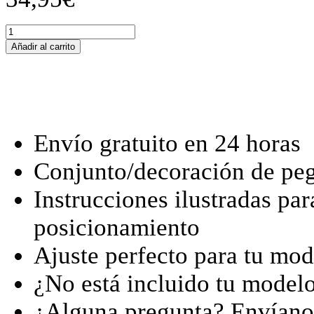
Tankschutzfolie
Tankpad
Añadir al carrito
passend
für
BMW
S
1000
XR
(2017-
Envío gratuito en 24 horas
2019)
cantidad
Conjunto/decoración de peg
Instrucciones ilustradas par
posicionamiento
Ajuste perfecto para tu mod
¿No está incluido tu model
¿Alguna pregunta? Envían