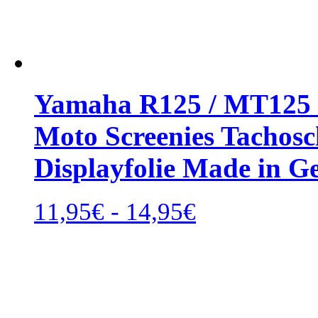
Yamaha R125 / MT125 2
Moto Screenies Tachosch
Displayfolie Made in 
Rango
11,95
€
-
14,95
€
de
precios:
desde
11,95€
hasta
14,95€