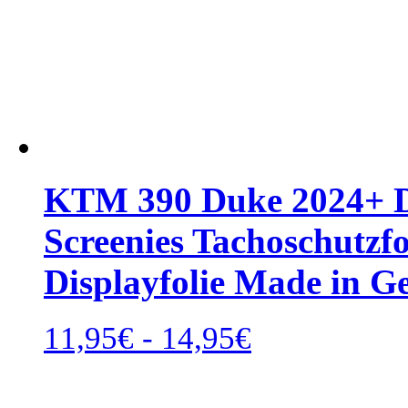
KTM 390 Duke 2024+ Di
Screenies Tachoschutzfo
Displayfolie Made in 
Rango
11,95
€
-
14,95
€
de
precios:
desde
11,95€