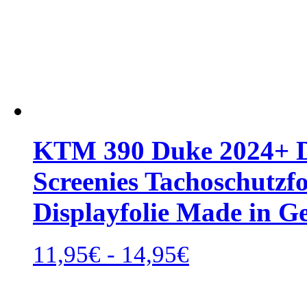
KTM 390 Duke 2024+ Di
Screenies Tachoschutzfo
Displayfolie Made in 
Rango
11,95
€
-
14,95
€
de
precios:
desde
11,95€