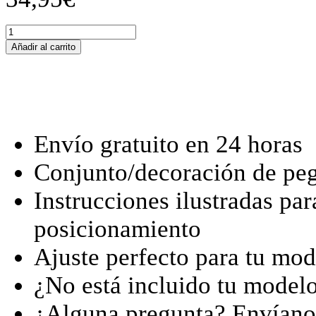
Tankschutzfolie
Tankpad
Añadir al carrito
passend
für
Harley-
Davidson
Pan
America
1250
Envío gratuito en 24 horas
Special
(2021+)
Conjunto/decoración de peg
cantidad
Instrucciones ilustradas par
posicionamiento
Ajuste perfecto para tu mod
¿No está incluido tu model
¿Alguna pregunta? Envían