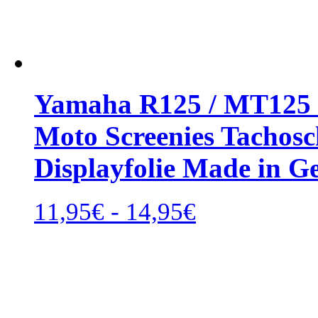
Yamaha R125 / MT125 2
Moto Screenies Tachosch
Displayfolie Made in 
Rango
11,95
€
-
14,95
€
de
precios:
desde
11,95€
hasta
14,95€