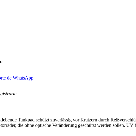
to
orte de WhatsApp
gistrarte.
lebende Tankpad schützt zuverlässig vor Kratzern durch Reißverschlüs
torräder, die ohne optische Veränderung geschützt werden sollen. UV-be