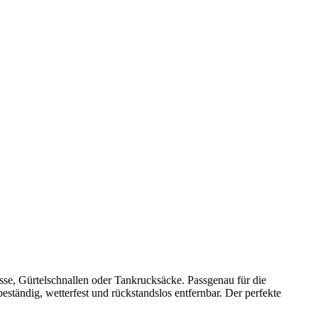
se, Gürtelschnallen oder Tankrucksäcke. Passgenau für die
ständig, wetterfest und rückstandslos entfernbar. Der perfekte