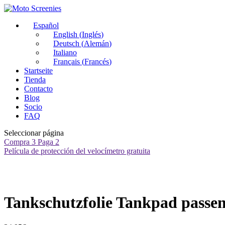
Español
English
(
Inglés
)
Deutsch
(
Alemán
)
Italiano
Français
(
Francés
)
Startseite
Tienda
Contacto
Blog
Socio
FAQ
Seleccionar página
Compra 3 Paga 2
Película de protección del velocímetro gratuita
Tankschutzfolie Tankpad passe