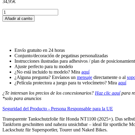
34,95
€
Tankschutzfolie
Tankpad
Añadir al carrito
passend
für
Honda
NT1100
(2025+)
cantidad
Envío gratuito en 24 horas
Conjunto/decoración de pegatinas personalizadas
Instrucciones ilustradas para adhesivos / plan de posicionamien
Ajuste perfecto para tu modelo
¿No está incluido tu modelo? Mira
aquí
¿Alguna pregunta? Envíanos un
mensaje
directamente o al
sop
¿Película protectora a juego para tu velocímetro? Mira
aquí
¿Te interesan los precios de los concesionarios?
Haz clic aquí
para re
*solo para anuncios
Seguridad del Producto - Persona Responsable para la UE
Transparente Tankschutzfolie für Honda NT1100 (2025+). Das selbstk
Tankform geschnitten und nahezu unsichtbar – ideal für sportliche Mo
Lackschutz für Supersportler, Tourer und Naked Bikes.