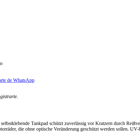
to
orte de WhatsApp
gistrarte.
selbstklebende Tankpad schützt zuverlässig vor Kratzern durch Reißve
torräder, die ohne optische Veränderung geschützt werden sollen. UV-be