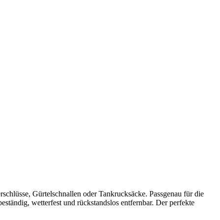
rschlüsse, Gürtelschnallen oder Tankrucksäcke. Passgenau für die
ständig, wetterfest und rückstandslos entfernbar. Der perfekte