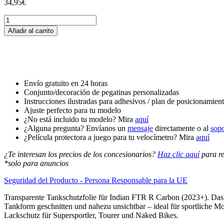
34,95
€
Tankschutzfolie
Tankpad
Añadir al carrito
passend
für
Indian
FTR
R
Carbon
Envío gratuito en 24 horas
(2023+)
Conjunto/decoración de pegatinas personalizadas
cantidad
Instrucciones ilustradas para adhesivos / plan de posicionamien
Ajuste perfecto para tu modelo
¿No está incluido tu modelo? Mira
aquí
¿Alguna pregunta? Envíanos un
mensaje
directamente o al
sop
¿Película protectora a juego para tu velocímetro? Mira
aquí
¿Te interesan los precios de los concesionarios?
Haz clic aquí
para re
*solo para anuncios
Seguridad del Producto - Persona Responsable para la UE
Transparente Tankschutzfolie für Indian FTR R Carbon (2023+). Das 
Tankform geschnitten und nahezu unsichtbar – ideal für sportliche Mo
Lackschutz für Supersportler, Tourer und Naked Bikes.