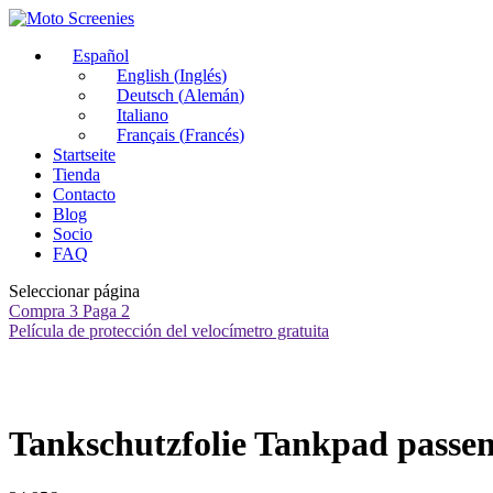
Español
English
(
Inglés
)
Deutsch
(
Alemán
)
Italiano
Français
(
Francés
)
Startseite
Tienda
Contacto
Blog
Socio
FAQ
Seleccionar página
Compra 3 Paga 2
Película de protección del velocímetro gratuita
Tankschutzfolie Tankpad passe