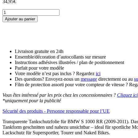
34,95
€
quantité
de
Ajouter au panier
Tankschutzfolie
Tankpad
passend
für
BMW
S
Livraison gratuite en 24h
1000
Ensemble/décoration d’autocollants sur mesure
RR
Instructions adhésives illustrées / plan de positionnement
(2009-
Parfait pour votre modèle
2011)
Votre modèle n’est pas inclus ? Regardez
ici
Des questions? Envoyez-nous un
message
directement ou au
s
Film de protection assorti pour votre compteur de vitesse ? Re
Vous êtes intéressé par les prix chez les concessionnaires ?
Cliquez ici
*uniquement pour la publicité
Sécurité des produits - Personne responsable pour l’UE
Transparente Tankschutzfolie für BMW S 1000 RR (2009-2011). Das se
Tankform geschnitten und nahezu unsichtbar – ideal für sportliche Mo
Lackschutz für Supersportler, Tourer und Naked Bikes.