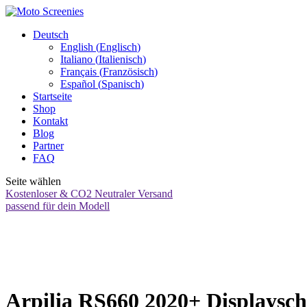
Deutsch
English
(
Englisch
)
Italiano
(
Italienisch
)
Français
(
Französisch
)
Español
(
Spanisch
)
Startseite
Shop
Kontakt
Blog
Partner
FAQ
Seite wählen
Kostenloser & CO2 Neutraler Versand
passend für dein Modell
Arpilia RS660 2020+ Displayschu