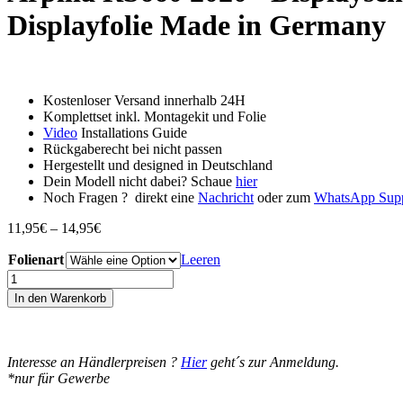
Displayfolie Made in Germany
Kostenloser Versand innerhalb 24H
Komplettset inkl. Montagekit und Folie
Video
Installations Guide
Rückgaberecht bei nicht passen
Hergestellt und designed in Deutschland
Dein Modell nicht dabei? Schaue
hier
Noch Fragen ? direkt eine
Nachricht
oder zum
WhatsApp Sup
Preisspanne:
11,95
€
–
14,95
€
11,95€
Folienart
bis
Leeren
14,95€
Arpilia
RS660
In den Warenkorb
2020+
Displayschutz-
Folie
Moto
Interesse an Händlerpreisen ?
Hier
geht´s zur Anmeldung.
Screenies
*nur für Gewerbe
Tachoschutzfolie