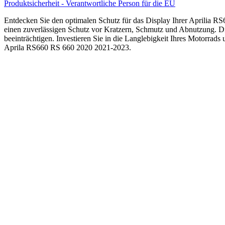
Schutzglas-
Produktsicherheit - Verantwortliche Person für die EU
Folie
Displayfolie
Entdecken Sie den optimalen Schutz für das Display Ihrer Aprilia RS6
Made
einen zuverlässigen Schutz vor Kratzern, Schmutz und Abnutzung. Die p
in
beeinträchtigen. Investieren Sie in die Langlebigkeit Ihres Motorrads
Germany
Aprila RS660 RS 660 2020 2021-2023.
Menge