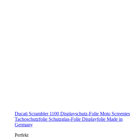
Ducati Scrambler 1100 Displayschutz-Folie Moto Screenies
Tachoschutzfolie Schutzglas-Folie Displayfolie Made in
Germany
Perfekt