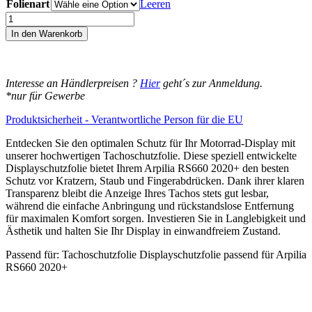
Folienart
bis
Leeren
14,95€
Arpilia
RS660
In den Warenkorb
2020+
Displayschutz-
Folie
Moto
Interesse an Händlerpreisen ?
Hier
geht´s zur Anmeldung.
Screenies
*nur für Gewerbe
Tachoschutzfolie
Schutzglas-
Produktsicherheit - Verantwortliche Person für die EU
Folie
Displayfolie
Entdecken Sie den optimalen Schutz für Ihr Motorrad-Display mit
Made
unserer hochwertigen Tachoschutzfolie. Diese speziell entwickelte
in
Displayschutzfolie bietet Ihrem Arpilia RS660 2020+ den besten
Germany
Schutz vor Kratzern, Staub und Fingerabdrücken. Dank ihrer klaren
Menge
Transparenz bleibt die Anzeige Ihres Tachos stets gut lesbar,
während die einfache Anbringung und rückstandslose Entfernung
für maximalen Komfort sorgen. Investieren Sie in Langlebigkeit und
Ästhetik und halten Sie Ihr Display in einwandfreiem Zustand.
Passend für: Tachoschutzfolie Displayschutzfolie passend für Arpilia
RS660 2020+