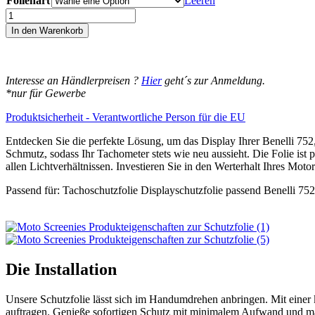
Folienart
bis
Leeren
14,95€
Benelli
752
In den Warenkorb
752s
bj750gs
Displayschutz-
Folie
Interesse an Händlerpreisen ?
Hier
geht´s zur Anmeldung.
Moto
*nur für Gewerbe
Screenies
Tachoschutzfolie
Produktsicherheit - Verantwortliche Person für die EU
Schutzglas-
Folie
Entdecken Sie die perfekte Lösung, um das Display Ihrer Benelli 752
Displayfolie
Schmutz, sodass Ihr Tachometer stets wie neu aussieht. Die Folie ist p
Made
allen Lichtverhältnissen. Investieren Sie in den Werterhalt Ihres Motor
in
Passend für: Tachoschutzfolie Displayschutzfolie passend Benelli 75
Germany
Menge
Die Installation
Unsere Schutzfolie lässt sich im Handumdrehen anbringen. Mit einer 
auftragen. Genieße sofortigen Schutz mit minimalem Aufwand und max