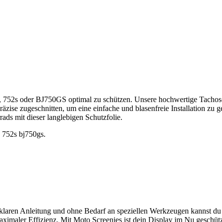
, 752s oder BJ750GS optimal zu schützen. Unsere hochwertige Tachosch
räzise zugeschnitten, um eine einfache und blasenfreie Installation zu 
rads mit dieser langlebigen Schutzfolie.
2 752s bj750gs.
klaren Anleitung und ohne Bedarf an speziellen Werkzeugen kannst du 
imaler Effizienz. Mit Moto Screenies ist dein Display im Nu geschütz