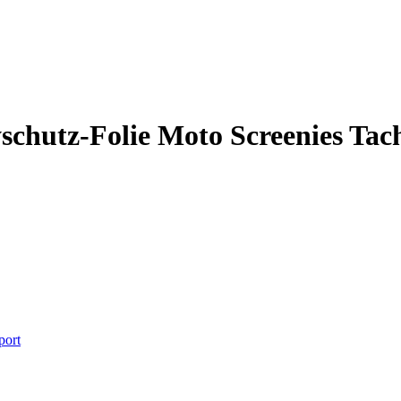
yschutz-Folie Moto Screenies Tac
port