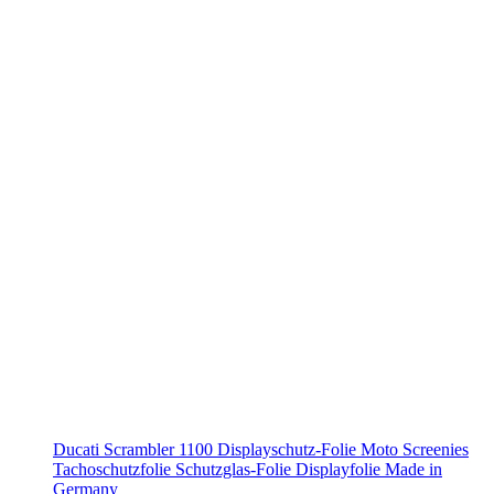
Ducati Scrambler 1100 Displayschutz-Folie Moto Screenies
Tachoschutzfolie Schutzglas-Folie Displayfolie Made in
Germany