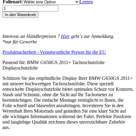
Folienart
Leeren
BMW
G650GS
In den Warenkorb
2011+
Displayschutz-
Folie
Moto
Interesse an Händlerpreisen ?
Hier
geht´s zur Anmeldung.
Screenies
*nur für Gewerbe
Tachoschutzfolie
Schutzglas-
Produktsicherheit - Verantwortliche Person für die EU
Folie
Displayfolie
Passend für: BMW G650GS 2011+ Tachoschutzfolie
Made
Displayschutzfolie
in
Schützen Sie das empfindliche Display Ihrer BMW G650GS 2011+
Germany
mit unserer hochwertigen Tachoschutzfolie. Diese speziell
Menge
entwickelte Displayschutzfolie bietet optimalen Schutz vor Kratzern,
Staub und Schmutz, ohne die Sicht auf Ihr Tachometer zu
beeinträchtigen. Die einfache Montage ermöglicht es Ihnen, die
Folie schnell und blasenfrei anzubringen. Investieren Sie in den
Werterhalt Ihres Motorrads und genießen Sie eine klare Sicht auf
alle wichtigen Informationen während der Fahrt. Perfekte Passform
und langlebige Qualität zeichnen dieses unverzichtbare Zubehör
aus.