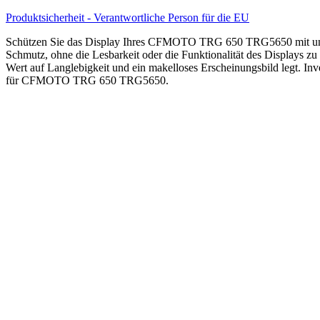
Screenies
Tachoschutzfolie
Produktsicherheit - Verantwortliche Person für die EU
Schutzglas-
Folie
Schützen Sie das Display Ihres CFMOTO TRG 650 TRG5650 mit unserer
Displayfolie
Schmutz, ohne die Lesbarkeit oder die Funktionalität des Displays z
Made
Wert auf Langlebigkeit und ein makelloses Erscheinungsbild legt. Inv
in
für CFMOTO TRG 650 TRG5650.
Germany
Menge