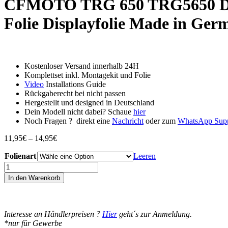
CFMOTO TRG 650 TRG5650 Displ
Folie Displayfolie Made in Ger
Kostenloser Versand innerhalb 24H
Komplettset inkl. Montagekit und Folie
Video
Installations Guide
Rückgaberecht bei nicht passen
Hergestellt und designed in Deutschland
Dein Modell nicht dabei? Schaue
hier
Noch Fragen ? direkt eine
Nachricht
oder zum
WhatsApp Sup
Preisspanne:
11,95
€
–
14,95
€
11,95€
Folienart
bis
Leeren
14,95€
CFMOTO
TRG
In den Warenkorb
650
TRG5650
Displayschutz-
Folie
Interesse an Händlerpreisen ?
Hier
geht´s zur Anmeldung.
Moto
*nur für Gewerbe