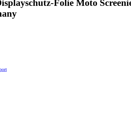
ayschutz-Folie Moto Screenies 
many
port