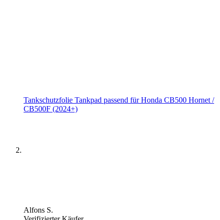
Tankschutzfolie Tankpad passend für Honda CB500 Hornet /
CB500F (2024+)
Alfons S.
Verifizierter Käufer