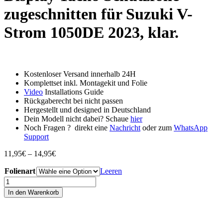
zugeschnitten für Suzuki V-
Strom 1050DE 2023, klar.
Kostenloser Versand innerhalb 24H
Komplettset inkl. Montagekit und Folie
Video
Installations Guide
Rückgaberecht bei nicht passen
Hergestellt und designed in Deutschland
Dein Modell nicht dabei? Schaue
hier
Noch Fragen ? direkt eine
Nachricht
oder zum
WhatsApp
Support
Preisspanne:
11,95
€
–
14,95
€
11,95€
Folienart
bis
Leeren
14,95€
Display
Tacho
In den Warenkorb
Schutzfolie
zugeschnitten
für