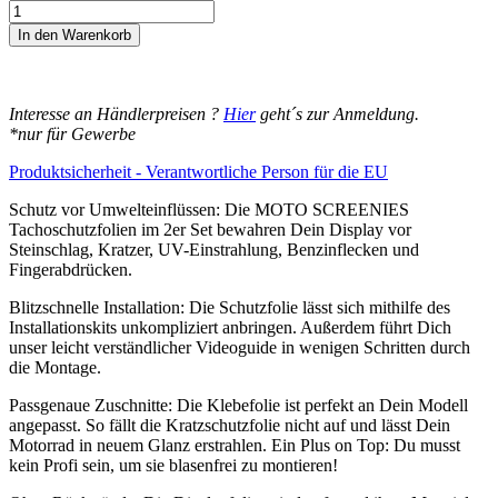
14,95€
Displayschutz-
Folie
In den Warenkorb
für
Motorrad
Tacho-
Schutzfolie
Interesse an Händlerpreisen ?
Hier
geht´s zur Anmeldung.
Made
*nur für Gewerbe
in
Germany,
Produktsicherheit - Verantwortliche Person für die EU
Kratschutz
geeignet
Schutz vor Umwelteinflüssen: Die MOTO SCREENIES
für
Tachoschutzfolien im 2er Set bewahren Dein Display vor
MV
Steinschlag, Kratzer, UV-Einstrahlung, Benzinflecken und
Agusta
Fingerabdrücken.
Brutale
Blitzschnelle Installation: Die Schutzfolie lässt sich mithilfe des
800
Installationskits unkompliziert anbringen. Außerdem führt Dich
ABS
unser leicht verständlicher Videoguide in wenigen Schritten durch
Brutale
die Montage.
675
2013-
Passgenaue Zuschnitte: Die Klebefolie ist perfekt an Dein Modell
2016
angepasst. So fällt die Kratzschutzfolie nicht auf und lässt Dein
Menge
Motorrad in neuem Glanz erstrahlen. Ein Plus on Top: Du musst
kein Profi sein, um sie blasenfrei zu montieren!