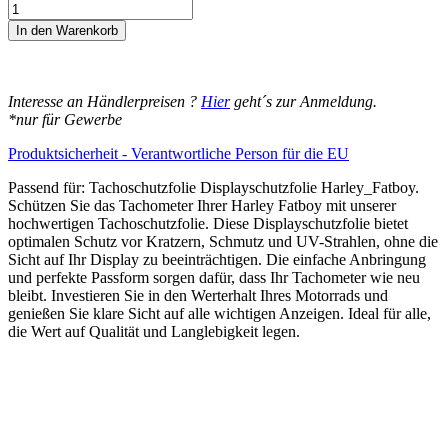
14,95€
Harley_Fatboy
Displayschutz-
In den Warenkorb
Folie
Moto
Screenies
Tachoschutzfolie
Interesse an Händlerpreisen ?
Hier
geht´s zur Anmeldung.
Schutzglas-
*nur für Gewerbe
Folie
Displayfolie
Produktsicherheit - Verantwortliche Person für die EU
Made
in
Passend für: Tachoschutzfolie Displayschutzfolie Harley_Fatboy.
Germany
Schützen Sie das Tachometer Ihrer Harley Fatboy mit unserer
Menge
hochwertigen Tachoschutzfolie. Diese Displayschutzfolie bietet
optimalen Schutz vor Kratzern, Schmutz und UV-Strahlen, ohne die
Sicht auf Ihr Display zu beeinträchtigen. Die einfache Anbringung
und perfekte Passform sorgen dafür, dass Ihr Tachometer wie neu
bleibt. Investieren Sie in den Werterhalt Ihres Motorrads und
genießen Sie klare Sicht auf alle wichtigen Anzeigen. Ideal für alle,
die Wert auf Qualität und Langlebigkeit legen.