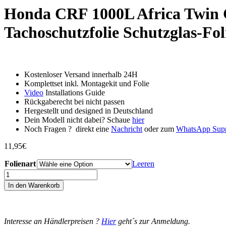
Honda CRF 1000L Africa Twin C
Tachoschutzfolie Schutzglas-Fo
Kostenloser Versand innerhalb 24H
Komplettset inkl. Montagekit und Folie
Video
Installations Guide
Rückgaberecht bei nicht passen
Hergestellt und designed in Deutschland
Dein Modell nicht dabei? Schaue
hier
Noch Fragen ? direkt eine
Nachricht
oder zum
WhatsApp Sup
11,95
€
Folienart
Leeren
Honda
CRF
In den Warenkorb
1000L
Africa
Twin
Connectivity
Interesse an Händlerpreisen ?
Hier
geht´s zur Anmeldung.