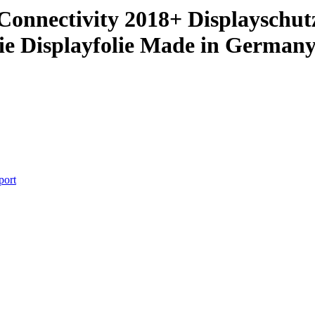
onnectivity 2018+ Displayschutz
lie Displayfolie Made in German
port