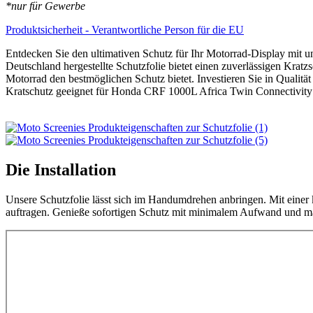
2018+
*nur für Gewerbe
Displayschutz-
Folie
Produktsicherheit - Verantwortliche Person für die EU
Moto
Screenies
Entdecken Sie den ultimativen Schutz für Ihr Motorrad-Display mit u
Tachoschutzfolie
Deutschland hergestellte Schutzfolie bietet einen zuverlässigen Krat
Schutzglas-
Motorrad den bestmöglichen Schutz bietet. Investieren Sie in Qualitä
Folie
Kratschutz geeignet für Honda CRF 1000L Africa Twin Connectivity
Displayfolie
Made
in
Germany
Menge
Die Installation
Unsere Schutzfolie lässt sich im Handumdrehen anbringen. Mit einer 
auftragen. Genieße sofortigen Schutz mit minimalem Aufwand und max