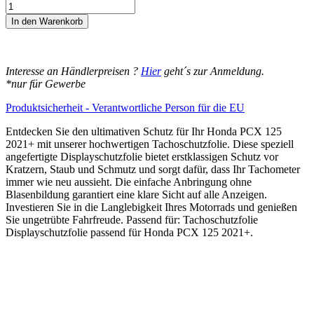
14,95€
Honda
PCX
In den Warenkorb
125
2021+
Displayschutz-
Folie
Interesse an Händlerpreisen ?
Hier
geht´s zur Anmeldung.
Moto
*nur für Gewerbe
Screenies
Tachoschutzfolie
Produktsicherheit - Verantwortliche Person für die EU
Schutzglas-
Folie
Entdecken Sie den ultimativen Schutz für Ihr Honda PCX 125
Displayfolie
2021+ mit unserer hochwertigen Tachoschutzfolie. Diese speziell
Made
angefertigte Displayschutzfolie bietet erstklassigen Schutz vor
in
Kratzern, Staub und Schmutz und sorgt dafür, dass Ihr Tachometer
Germany
immer wie neu aussieht. Die einfache Anbringung ohne
Menge
Blasenbildung garantiert eine klare Sicht auf alle Anzeigen.
Investieren Sie in die Langlebigkeit Ihres Motorrads und genießen
Sie ungetrübte Fahrfreude. Passend für: Tachoschutzfolie
Displayschutzfolie passend für Honda PCX 125 2021+.