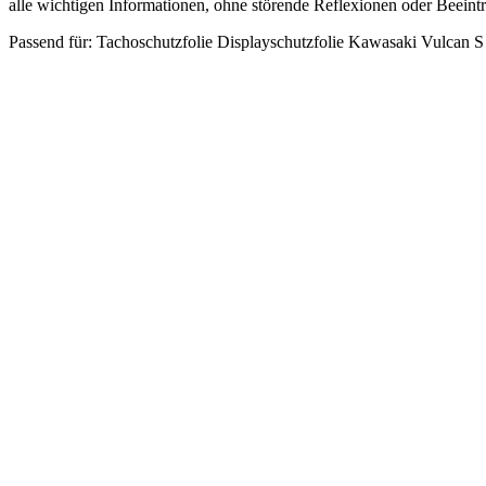
Schutzglas-
alle wichtigen Informationen, ohne störende Reflexionen oder Beeintr
Folie
Passend für: Tachoschutzfolie Displayschutzfolie Kawasaki Vulcan 
Displayfolie
Made
in
Germany
Menge