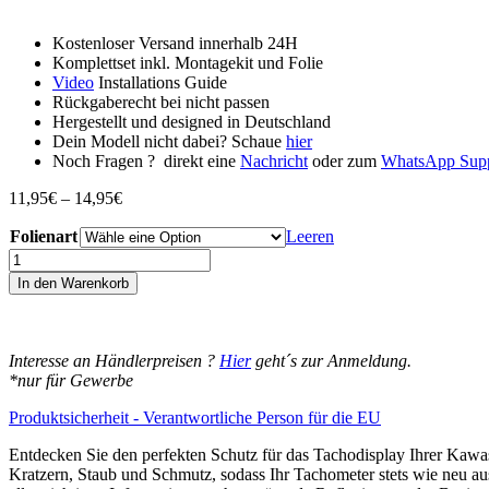
Kostenloser Versand innerhalb 24H
Komplettset inkl. Montagekit und Folie
Video
Installations Guide
Rückgaberecht bei nicht passen
Hergestellt und designed in Deutschland
Dein Modell nicht dabei? Schaue
hier
Noch Fragen ? direkt eine
Nachricht
oder zum
WhatsApp Sup
Preisspanne:
11,95
€
–
14,95
€
11,95€
Folienart
bis
Leeren
14,95€
Kawasaki
Vulcan
In den Warenkorb
s
2015-
2018
2019
Interesse an Händlerpreisen ?
Hier
geht´s zur Anmeldung.
2020
*nur für Gewerbe
Displayschutz-
Folie
Produktsicherheit - Verantwortliche Person für die EU
Moto
Screenies
Entdecken Sie den perfekten Schutz für das Tachodisplay Ihrer Kawas
Tachoschutzfolie
Kratzern, Staub und Schmutz, sodass Ihr Tachometer stets wie neu aus