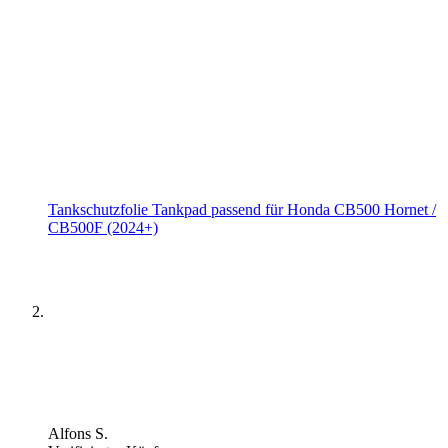
Tankschutzfolie Tankpad passend für Honda CB500 Hornet /
CB500F (2024+)
Alfons S.