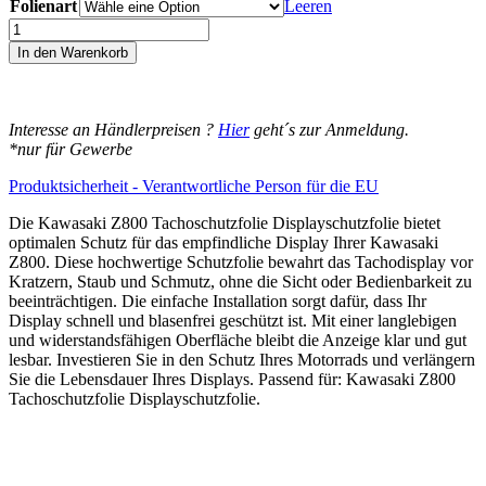
Folienart
bis
Leeren
14,95€
Kawasaki
Z800
In den Warenkorb
Displayschutz-
Folie
Moto
Screenies
Interesse an Händlerpreisen ?
Hier
geht´s zur Anmeldung.
Tachoschutzfolie
*nur für Gewerbe
Schutzglas-
Folie
Produktsicherheit - Verantwortliche Person für die EU
Displayfolie
Made
Die Kawasaki Z800 Tachoschutzfolie Displayschutzfolie bietet
in
optimalen Schutz für das empfindliche Display Ihrer Kawasaki
Germany
Z800. Diese hochwertige Schutzfolie bewahrt das Tachodisplay vor
Menge
Kratzern, Staub und Schmutz, ohne die Sicht oder Bedienbarkeit zu
beeinträchtigen. Die einfache Installation sorgt dafür, dass Ihr
Display schnell und blasenfrei geschützt ist. Mit einer langlebigen
und widerstandsfähigen Oberfläche bleibt die Anzeige klar und gut
lesbar. Investieren Sie in den Schutz Ihres Motorrads und verlängern
Sie die Lebensdauer Ihres Displays. Passend für: Kawasaki Z800
Tachoschutzfolie Displayschutzfolie.