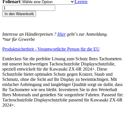
Folienart
bis
Leeren
14,95€
Kawasaki
ZX-
In den Warenkorb
6R
2024+
Displayschutz-
Folie
Interesse an Händlerpreisen ?
Hier
geht´s zur Anmeldung.
Moto
*nur für Gewerbe
Screenies
Tachoschutzfolie
Produktsicherheit - Verantwortliche Person für die EU
Schutzglas-
Folie
Entdecken Sie die perfekte Lösung zum Schutz Ihres Tachometers
Displayfolie
mit unserer hochwertigen Tachoschutzfolie Displayschutzfolie,
Made
speziell entwickelt für die Kawasaki ZX-6R 2024+. Diese
in
Schutzfolie bietet optimalen Schutz gegen Kratzer, Staub und
Germany
Schmutz, ohne die Sicht auf Ihr Display zu beeinträchtigen. Mit
Menge
einfacher Anbringung und langlebiger Qualität sorgt sie dafür, dass
Ihr Tachometer wie neu bleibt. Investieren Sie in den Werterhalt
Ihres Motorrads und genießen Sie sorgenfreie Fahrten. Passend für:
Tachoschutzfolie Displayschutzfolie passend für Kawasaki ZX-6R
2024+.