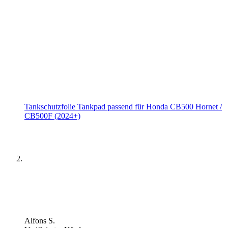
Tankschutzfolie Tankpad passend für Honda CB500 Hornet /
CB500F (2024+)
Alfons S.