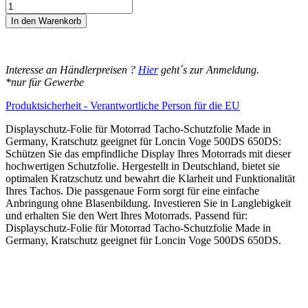
14,95€
Loncin
Voge
In den Warenkorb
500DS
650DS
Displayschutz-
Folie
Interesse an Händlerpreisen ?
Hier
geht´s zur Anmeldung.
Moto
*nur für Gewerbe
Screenies
Tachoschutzfolie
Produktsicherheit - Verantwortliche Person für die EU
Schutzglas-
Folie
Displayschutz-Folie für Motorrad Tacho-Schutzfolie Made in
Displayfolie
Germany, Kratschutz geeignet für Loncin Voge 500DS 650DS:
Made
Schützen Sie das empfindliche Display Ihres Motorrads mit dieser
in
hochwertigen Schutzfolie. Hergestellt in Deutschland, bietet sie
Germany
optimalen Kratzschutz und bewahrt die Klarheit und Funktionalität
Menge
Ihres Tachos. Die passgenaue Form sorgt für eine einfache
Anbringung ohne Blasenbildung. Investieren Sie in Langlebigkeit
und erhalten Sie den Wert Ihres Motorrads. Passend für:
Displayschutz-Folie für Motorrad Tacho-Schutzfolie Made in
Germany, Kratschutz geeignet für Loncin Voge 500DS 650DS.