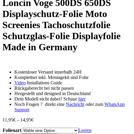
Loncin Voge 500DS 650DS
Displayschutz-Folie Moto
Screenies Tachoschutzfolie
Schutzglas-Folie Displayfolie
Made in Germany
Kostenloser Versand innerhalb 24H
Komplettset inkl. Montagekit und Folie
Video
Installations Guide
Rückgaberecht bei nicht passen
Hergestellt und designed in Deutschland
Dein Modell nicht dabei? Schaue
hier
Noch Fragen ? direkt eine
Nachricht
oder zum
WhatsApp
Support
Preisspanne:
11,95
€
–
14,95
€
11,95€
Folienart
bis
Leeren