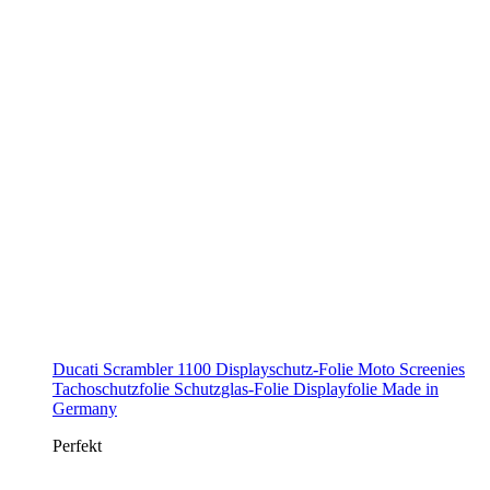
Ducati Scrambler 1100 Displayschutz-Folie Moto Screenies
Tachoschutzfolie Schutzglas-Folie Displayfolie Made in
Germany
Perfekt