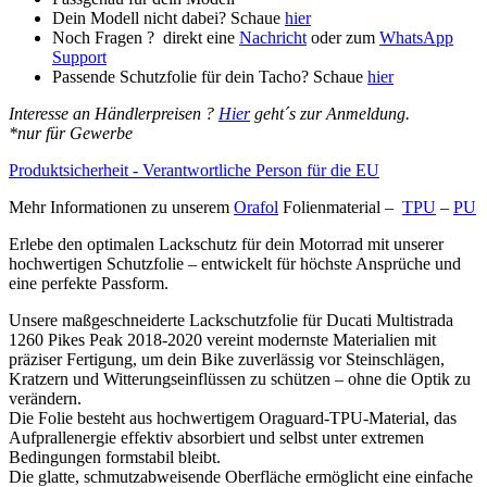
Peak
Dein Modell nicht dabei? Schaue
hier
2018-
Noch Fragen ? direkt eine
Nachricht
oder zum
WhatsApp
2020
Support
Menge
Passende Schutzfolie für dein Tacho? Schaue
hier
Interesse an Händlerpreisen ?
Hier
geht´s zur Anmeldung.
*nur für Gewerbe
Produktsicherheit - Verantwortliche Person für die EU
Mehr Informationen zu unserem
Orafol
Folienmaterial –
TPU
–
PU
Erlebe den optimalen Lackschutz für dein Motorrad mit unserer
hochwertigen Schutzfolie – entwickelt für höchste Ansprüche und
eine perfekte Passform.
Unsere maßgeschneiderte Lackschutzfolie für Ducati Multistrada
1260 Pikes Peak 2018-2020 vereint modernste Materialien mit
präziser Fertigung, um dein Bike zuverlässig vor Steinschlägen,
Kratzern und Witterungseinflüssen zu schützen – ohne die Optik zu
verändern.
Die Folie besteht aus hochwertigem Oraguard-TPU-Material, das
Aufprallenergie effektiv absorbiert und selbst unter extremen
Bedingungen formstabil bleibt.
Die glatte, schmutzabweisende Oberfläche ermöglicht eine einfache