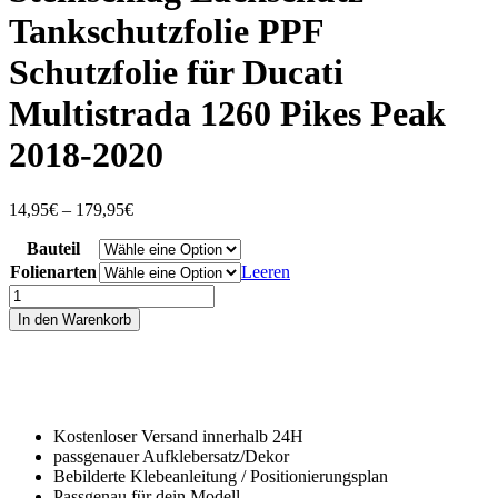
Tankschutzfolie PPF
Schutzfolie für Ducati
Multistrada 1260 Pikes Peak
2018-2020
Preisspanne:
14,95
€
–
179,95
€
14,95€
Bauteil
bis
179,95€
Folienarten
Leeren
Steinschlag
Lackschutz
In den Warenkorb
-
Tankschutzfolie
PPF
Schutzfolie
für
Ducati
Kostenloser Versand innerhalb 24H
Multistrada
passgenauer Aufklebersatz/Dekor
1260
Bebilderte Klebeanleitung / Positionierungsplan
Pikes
Passgenau für dein Modell