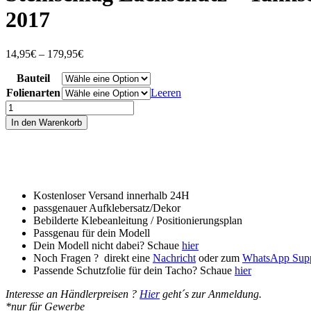
2017
Preisspanne:
14,95
€
–
179,95
€
14,95€
Bauteil
bis
179,95€
Folienarten
Leeren
Steinschlag
Lackschutz
In den Warenkorb
-
Tankschutzfolie
PPF
Schutzfolie
für
Ducati
Kostenloser Versand innerhalb 24H
Panigale
passgenauer Aufklebersatz/Dekor
899
Bebilderte Klebeanleitung / Positionierungsplan
1199
Passgenau für dein Modell
2012-
Dein Modell nicht dabei? Schaue
hier
2017
Noch Fragen ? direkt eine
Nachricht
oder zum
WhatsApp Sup
Menge
Passende Schutzfolie für dein Tacho? Schaue
hier
Interesse an Händlerpreisen ?
Hier
geht´s zur Anmeldung.
*nur für Gewerbe