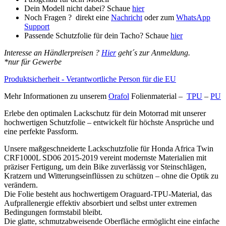
SD06
Dein Modell nicht dabei? Schaue
hier
2015-
Noch Fragen ? direkt eine
Nachricht
oder zum
WhatsApp
2019
Support
Menge
Passende Schutzfolie für dein Tacho? Schaue
hier
Interesse an Händlerpreisen ?
Hier
geht´s zur Anmeldung.
*nur für Gewerbe
Produktsicherheit - Verantwortliche Person für die EU
Mehr Informationen zu unserem
Orafol
Folienmaterial –
TPU
–
PU
Erlebe den optimalen Lackschutz für dein Motorrad mit unserer
hochwertigen Schutzfolie – entwickelt für höchste Ansprüche und
eine perfekte Passform.
Unsere maßgeschneiderte Lackschutzfolie für Honda Africa Twin
CRF1000L SD06 2015-2019 vereint modernste Materialien mit
präziser Fertigung, um dein Bike zuverlässig vor Steinschlägen,
Kratzern und Witterungseinflüssen zu schützen – ohne die Optik zu
verändern.
Die Folie besteht aus hochwertigem Oraguard-TPU-Material, das
Aufprallenergie effektiv absorbiert und selbst unter extremen
Bedingungen formstabil bleibt.
Die glatte, schmutzabweisende Oberfläche ermöglicht eine einfache