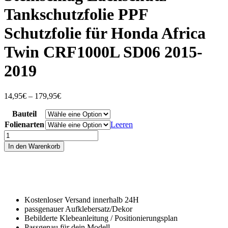
Tankschutzfolie PPF
Schutzfolie für Honda Africa
Twin CRF1000L SD06 2015-
2019
Preisspanne:
14,95
€
–
179,95
€
14,95€
Bauteil
bis
179,95€
Folienarten
Leeren
Steinschlag
Lackschutz
In den Warenkorb
-
Tankschutzfolie
PPF
Schutzfolie
für
Honda
Kostenloser Versand innerhalb 24H
Africa
passgenauer Aufklebersatz/Dekor
Twin
Bebilderte Klebeanleitung / Positionierungsplan
CRF1000L
Passgenau für dein Modell