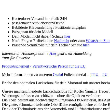
Tankschutzfolie
PPF
Schutzfolie
für
Koffer
Kostenloser Versand innerhalb 24H
Yamaha
passgenauer Aufklebersatz/Dekor
Tracer
Bebilderte Klebeanleitung / Positionierungsplan
7/700
Passgenau für dein Modell
(GT)
Dein Modell nicht dabei? Schaue
hier
2021-
Noch Fragen ? direkt eine
Nachricht
oder zum
WhatsApp Sup
2024
Passende Schutzfolie für dein Tacho? Schaue
hier
Menge
Interesse an Händlerpreisen ?
Hier
geht´s zur Anmeldung.
*nur für Gewerbe
Produktsicherheit - Verantwortliche Person für die EU
Mehr Informationen zu unserem
Orafol
Folienmaterial –
TPU
–
PU
Erlebe den optimalen Lackschutz für dein Motorrad mit unserer hochw
Unsere maßgeschneiderte Lackschutzfolie für Koffer Yamaha Tracer 7
Witterungseinflüssen zu schützen – ohne die Optik zu verändern.
Die Folie besteht aus hochwertigem Oraguard-TPU-Material, das Aufpra
Die glatte, schmutzabweisende Oberfläche ermöglicht eine einfache R
Dank der Technologie aus der Automobil- und Luftfahrtindustrie prof