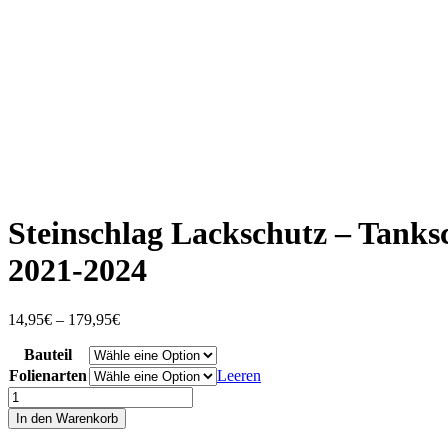
Steinschlag Lackschutz – Tanks
2021-2024
Preisspanne:
14,95
€
–
179,95
€
14,95€
Bauteil
bis
179,95€
Folienarten
Leeren
Steinschlag
Lackschutz
In den Warenkorb
-