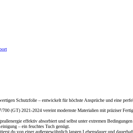
port
ertigen Schutzfolie – entwickelt für höchste Ansprüche und eine perfe
/700 (GT) 2021-2024 vereint modernste Materialien mit präziser Fertig
llenergie effektiv absorbiert und selbst unter extremen Bedingungen f
einigung – ein feuchtes Tuch genügt.
itierst du von einer außergewöhnlich langen Lebensdauer und dauerhaf