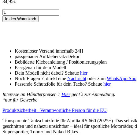
34,95
€
Tankschutzfolie
Tankpad
In den Warenkorb
passend
für
Aprilia
RS
660
(2025+)
Kostenloser Versand innerhalb 24H
Menge
passgenauer Aufklebersatz/Dekor
Bebilderte Klebeanleitung / Positionierungsplan
Passgenau für dein Modell
Dein Modell nicht dabei? Schaue
hier
Noch Fragen ? direkt eine
Nachricht
oder zum
WhatsApp Sup
Passende Schutzfolie für dein Tacho? Schaue
hier
Interesse an Händlerpreisen ?
Hier
geht´s zur Anmeldung.
*nur für Gewerbe
Produktsicherheit - Verantwortliche Person für die EU
Transparente Tankschutzfolie für Aprilia RS 660 (2025+). Das selbst
geschnitten und nahezu unsichtbar – ideal für sportliche Motorräder,
Supersportler, Tourer und Naked Bikes.