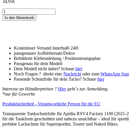
34,95
€
Tankschutzfolie
Tankpad
In den Warenkorb
passend
für
Aprilia
RSV4
Factory
1100
Kostenloser Versand innerhalb 24H
(2021-
passgenauer Aufklebersatz/Dekor
2024)
Bebilderte Klebeanleitung / Positionierungsplan
Menge
Passgenau für dein Modell
Dein Modell nicht dabei? Schaue
hier
Noch Fragen ? direkt eine
Nachricht
oder zum
WhatsApp Sup
Passende Schutzfolie für dein Tacho? Schaue
hier
Interesse an Händlerpreisen ?
Hier
geht´s zur Anmeldung.
*nur für Gewerbe
Produktsicherheit - Verantwortliche Person für die EU
Transparente Tankschutzfolie für Aprilia RSV4 Factory 1100 (2021-2
für die Tankform geschnitten und nahezu unsichtbar – ideal für sport
perfekte Lackschutz für Supersportler, Tourer und Naked Bikes.