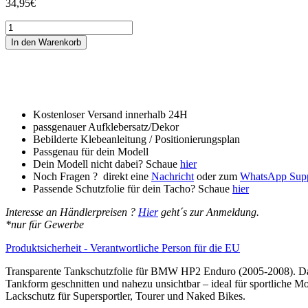
34,95
€
Tankschutzfolie
Tankpad
In den Warenkorb
passend
für
BMW
HP2
Enduro
(2005-
Kostenloser Versand innerhalb 24H
2008)
passgenauer Aufklebersatz/Dekor
Menge
Bebilderte Klebeanleitung / Positionierungsplan
Passgenau für dein Modell
Dein Modell nicht dabei? Schaue
hier
Noch Fragen ? direkt eine
Nachricht
oder zum
WhatsApp Sup
Passende Schutzfolie für dein Tacho? Schaue
hier
Interesse an Händlerpreisen ?
Hier
geht´s zur Anmeldung.
*nur für Gewerbe
Produktsicherheit - Verantwortliche Person für die EU
Transparente Tankschutzfolie für BMW HP2 Enduro (2005-2008). Das 
Tankform geschnitten und nahezu unsichtbar – ideal für sportliche Mo
Lackschutz für Supersportler, Tourer und Naked Bikes.