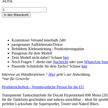
34,95
€
Tankschutzfolie
Tankpad
In den Warenkorb
passend
für
Ducati
Hypermotard
698
Mono
Kostenloser Versand innerhalb 24H
(2024+)
passgenauer Aufklebersatz/Dekor
Menge
Bebilderte Klebeanleitung / Positionierungsplan
Passgenau für dein Modell
Dein Modell nicht dabei? Schaue
hier
Noch Fragen ? direkt eine
Nachricht
oder zum
WhatsApp Sup
Passende Schutzfolie für dein Tacho? Schaue
hier
Interesse an Händlerpreisen ?
Hier
geht´s zur Anmeldung.
*nur für Gewerbe
Produktsicherheit - Verantwortliche Person für die EU
Transparente Tankschutzfolie für Ducati Hypermotard 698 Mono (2024
für die Tankform geschnitten und nahezu unsichtbar – ideal für sport
perfekte Lackschutz für Supersportler, Tourer und Naked Bikes.