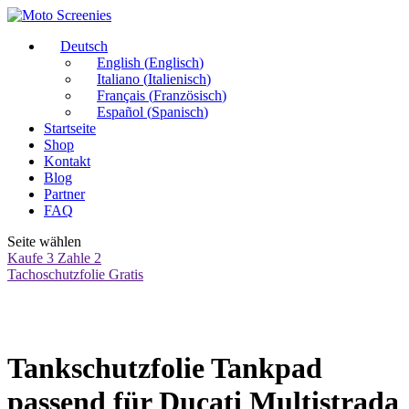
Deutsch
English
(
Englisch
)
Italiano
(
Italienisch
)
Français
(
Französisch
)
Español
(
Spanisch
)
Startseite
Shop
Kontakt
Blog
Partner
FAQ
Seite wählen
Kaufe 3 Zahle 2
Tachoschutzfolie Gratis
Tankschutzfolie Tankpad
passend für Ducati Multistrada