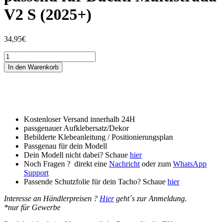
V2 S (2025+)
34,95
€
Tankschutzfolie
Tankpad
In den Warenkorb
passend
für
Ducati
Multistrada
V2
S
Kostenloser Versand innerhalb 24H
(2025+)
passgenauer Aufklebersatz/Dekor
Menge
Bebilderte Klebeanleitung / Positionierungsplan
Passgenau für dein Modell
Dein Modell nicht dabei? Schaue
hier
Noch Fragen ? direkt eine
Nachricht
oder zum
WhatsApp
Support
Passende Schutzfolie für dein Tacho? Schaue
hier
Interesse an Händlerpreisen ?
Hier
geht´s zur Anmeldung.
*nur für Gewerbe