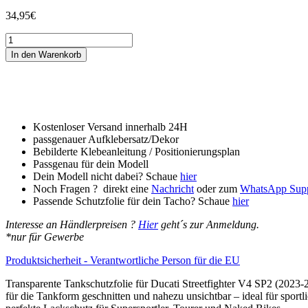
34,95
€
Tankschutzfolie
Tankpad
In den Warenkorb
passend
für
Ducati
Streetfighter
V4
SP2
Kostenloser Versand innerhalb 24H
(2023-
passgenauer Aufklebersatz/Dekor
2024)
Bebilderte Klebeanleitung / Positionierungsplan
Menge
Passgenau für dein Modell
Dein Modell nicht dabei? Schaue
hier
Noch Fragen ? direkt eine
Nachricht
oder zum
WhatsApp Sup
Passende Schutzfolie für dein Tacho? Schaue
hier
Interesse an Händlerpreisen ?
Hier
geht´s zur Anmeldung.
*nur für Gewerbe
Produktsicherheit - Verantwortliche Person für die EU
Transparente Tankschutzfolie für Ducati Streetfighter V4 SP2 (2023-
für die Tankform geschnitten und nahezu unsichtbar – ideal für sport